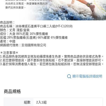
商品說明：
商品名稱：冰絲裸感石墨烯平口褲二入組(HT-C12019)
顏色：丈青 淺藍/盒裝
成份：大身:86%尼龍 16%彈性纖維
底襠:28%聚脂纖維(石墨烯) 66%縲縈 6%彈性纖維
產地：中國
網路總代理商：巨翎國際有限公司
＊注意事項＊
1.商品顏色會因網頁呈現及拍攝環境產生色差，實際商品請依供貨樣式為準。
2.若您要辦理退貨，請不要拆除包裝貼紙，也不要試穿，直接辦理退貨即可。
3.基於保障消費者個人衛生，若您將包裝及貼紙拆除，恕無法接受辦理退貨。
顯示電腦版詳細說明
商品規格
組數
2入1組