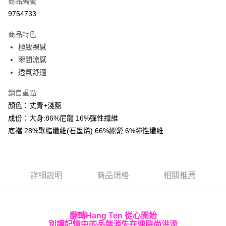
商品編號
超商取貨付款
9754733
LINE Pay
商品特色
Apple Pay
極致裸感
瞬間涼感
街口支付
透氣舒適
悠遊付
銷售重點
Google Pay
顏色：丈青+淺藍
成份：大身:86%尼龍 16%彈性纖維
AFTEE先享後付
底襠:28%聚脂纖維(石墨烯) 66%縲縈 6%彈性纖維
相關說明
【關於「AFTEE先享後付」】
ATM付款
AFTEE先享後付是「在收到商品之後才付款」的支付方式。 讓您購物簡單
便利好安心！
１．簡單：不需註冊會員、不需綁卡、不需儲值。
運送方式
詳細說明
商品規格
相關推薦
２．便利：只要手機號碼，簡訊認證，即可結帳。
３．安心：先確認商品／服務後，再付款。
全家取貨付款
每筆NT$60，滿NT$499(含以上)免運費
【「AFTEE先享後付」結帳流程】
翻轉Hang Ten 從心開始
１．於結帳方式選擇「AFTEE先享後付」後，將跳轉至「AFTEE先享後付」
7-11取貨付款
別讓記憶中的品牌消失在速時尚洪流
結帳頁面，進行簡訊認證並確認金額後，即可完成結帳。