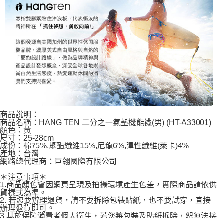
商品說明：
商品名稱：HANG TEN 二分之一氣墊機能襪(男) (HT-A33001)
顏色：黃
尺寸：25-28cm
成份：棉75%,聚酯纖維15%,尼龍6%,彈性纖維(萊卡)4%
產地：台灣
網路總代理商：巨翎國際有限公司
＊注意事項＊
1.商品顏色會因網頁呈現及拍攝環境產生色差，實際商品請依供
貨樣式為準。
2. 若您要辦理退貨，請不要拆除包裝貼紙，也不要試穿，直接
辦理退貨即可。
3.基於保障消費者個人衛生，若您將包裝及貼紙拆除，恕無法接