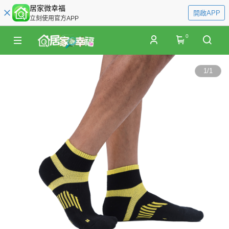
居家微幸福
開啟APP
立刻使用官方APP
0
1
/
1