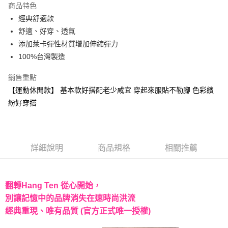
商品特色
Apple Pay
經典舒適款
舒適、好穿、透氣
街口支付
添加萊卡彈性材質增加伸縮彈力
悠遊付
100%台灣製造
Google Pay
銷售重點
【運動休閒款】 基本款好搭配老少咸宜 穿起來服貼不勒腳 色彩繽
AFTEE先享後付
紛好穿搭
相關說明
【關於「AFTEE先享後付」】
ATM付款
AFTEE先享後付是「在收到商品之後才付款」的支付方式。 讓您購物簡單
便利好安心！
１．簡單：不需註冊會員、不需綁卡、不需儲值。
運送方式
詳細說明
商品規格
相關推薦
２．便利：只要手機號碼，簡訊認證，即可結帳。
３．安心：先確認商品／服務後，再付款。
全家取貨付款
每筆NT$60，滿NT$499(含以上)免運費
【「AFTEE先享後付」結帳流程】
翻轉Hang Ten 從心開始，
１．於結帳方式選擇「AFTEE先享後付」後，將跳轉至「AFTEE先享後付」
7-11取貨付款
別讓記憶中的品牌消失在速時尚洪流
結帳頁面，進行簡訊認證並確認金額後，即可完成結帳。
２．訂單成立數日內，您將收到繳費通知簡訊。
經典重現、唯有品質 (官方正式唯一授權)
每筆NT$60，滿NT$499(含以上)免運費
３．收到繳費通知簡訊後14天內，點擊此簡訊中的連結，可透過四大超商／
ATM／網路銀行／等多元方式進行付款，方視為交易完成。