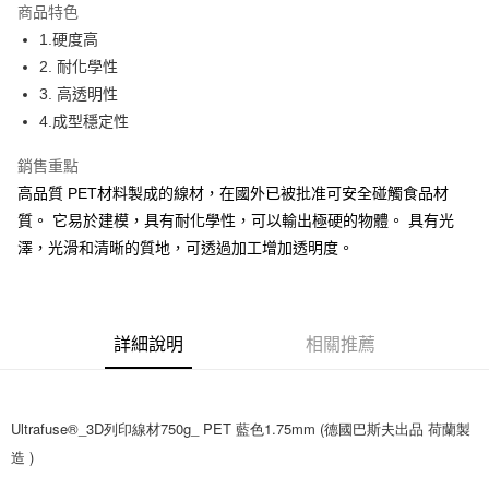
商品特色
街口支付
1.硬度高
2. 耐化學性
悠遊付
3. 高透明性
Google Pay
4.成型穩定性
AFTEE先享後付
銷售重點
相關說明
高品質 PET材料製成的線材，在國外已被批准可安全碰觸食品材
【關於「AFTEE先享後付」】
質。 它易於建模，具有耐化學性，可以輸出極硬的物體。 具有光
AFTEE先享後付是「在收到商品之後才付款」的支付方式。 讓您購物簡單
運送方式
便利好安心！
澤，光滑和清晰的質地，可透過加工增加透明度。
１．簡單：不需註冊會員、不需綁卡、不需儲值。
宅配
２．便利：只要手機號碼，簡訊認證，即可結帳。
每筆NT$60，滿NT$499(含以上)免運費
３．安心：先確認商品／服務後，再付款。
詳細說明
相關推薦
【「AFTEE先享後付」結帳流程】
１．於結帳方式選擇「AFTEE先享後付」後，將跳轉至「AFTEE先享後付」
結帳頁面，進行簡訊認證並確認金額後，即可完成結帳。
２．訂單成立數日內，您將收到繳費通知簡訊。
３．收到繳費通知簡訊後14天內，點擊此簡訊中的連結，可透過四大超商／
Ultrafuse®_3D列印線材750g_ PET 藍色1.75mm (德國巴斯夫出品 荷蘭製
ATM／網路銀行／等多元方式進行付款，方視為交易完成。
造 )
※ 請注意：結帳手續完成當下不需立刻繳費，但若您需要取消訂單，請聯絡
購買商品的店家。未經商家同意取消之訂單仍視為有效，需透過AFTEE先享