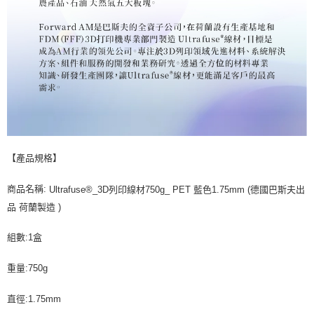
【產品規格】
商品名稱:
Ultrafuse®_3D列印線材750g_ PET 藍色1.75mm (德國巴斯夫出
品 荷蘭製造 )
組數:1盒
重量:750g
直徑:1.75mm