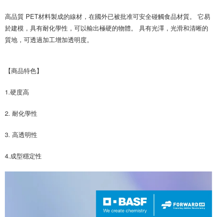
後付繳納相關費用。
※ 交易是否成功請以「AFTEE先享後付 」之結帳頁面顯示為準，若有關於
高品質 PET材料製成的線材，在國外已被批准可安全碰觸食品材質。 它易
是否繳費成功／繳費後需取消欲退款等相關疑問，請聯繫「AFTEE先享後付
於建模，具有耐化學性，可以輸出極硬的物體。 具有光澤，光滑和清晰的
客戶支援中心」
https://netprotections.freshdesk.com/support/home
質地，可透過加工增加透明度。
【注意事項】
１．透過由恩沛科技股份有限公司提供之「AFTEE先享後付」服務完成之交
易，需依本服務之必要範圍內提供個人資料，並將交易相關給付款項請求債
【商品特色】
權轉讓予恩沛科技股份有限公司。
２．關於個人資料處理事宜，請瀏覽以下網址：
1.硬度高
https://aftee.tw/terms/#terms3
３．未成年的使用者請事先徵得法定代理人或監護人之同意方可使用
「AFTEE先享後付」，若未經同意申辦者引起之損失，本公司不負相關責
2. 耐化學性
任。
４．使用「AFTEE先享後付」時，將依據個別帳號之用戶狀況，依本公司即
3. 高透明性
時審查核予不同之上限額度；若仍有額度不足之情形，本公司將視審查結果
請求用戶進行身份認證。
５．嚴禁一人註冊多個帳號或使用他人資訊註冊。若發現惡意使用之情形，
4.成型穩定性
恩沛科技股份有限公司將有權停止該用戶之使用額度並採取法律行動。