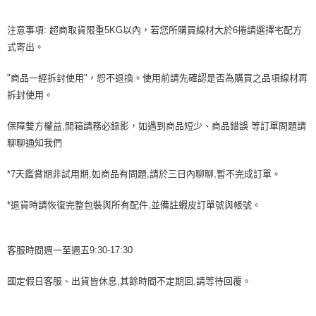
注意事項: 超商取貨限重5KG以內，若您所購買線材大於6捲請選擇宅配方
式寄出。
"商品一經拆封使用"，恕不退換。使用前請先確認是否為購買之品項線材再
拆封使用。
保障雙方權益,開箱請務必錄影，如遇到商品短少、商品錯誤 等訂單問題請
聊聊通知我們
*7天鑑賞期非試用期,如商品有問題,請於三日內聊聊,暫不完成訂單。
*退貨時請恢復完整包裝與所有配件,並備註蝦皮訂單號與帳號。
客服時間週一至週五9:30-17:30
國定假日客服、出貨皆休息,其餘時間不定期回,請等待回覆。