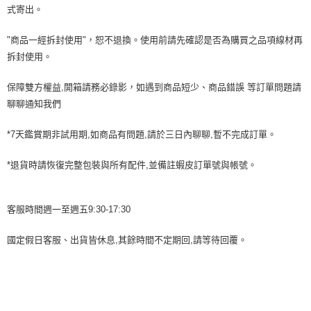
式寄出。
"商品一經拆封使用"，恕不退換。使用前請先確認是否為購買之品項線材再
拆封使用。
保障雙方權益,開箱請務必錄影，如遇到商品短少、商品錯誤 等訂單問題請
聊聊通知我們
*7天鑑賞期非試用期,如商品有問題,請於三日內聊聊,暫不完成訂單。
*退貨時請恢復完整包裝與所有配件,並備註蝦皮訂單號與帳號。
客服時間週一至週五9:30-17:30
國定假日客服、出貨皆休息,其餘時間不定期回,請等待回覆。