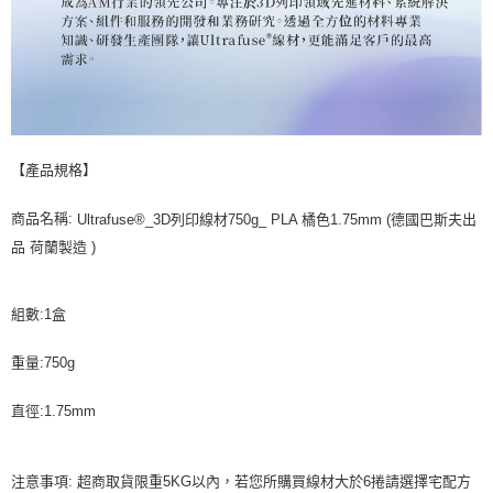
【產品規格】
商品名稱:
Ultrafuse®_3D列印線材750g_ PLA 橘色1.75mm (德國巴斯夫出
品 荷蘭製造 )
組數:1盒
重量:750g
直徑:1.75mm
注意事項: 超商取貨限重5KG以內，若您所購買線材大於6捲請選擇宅配方