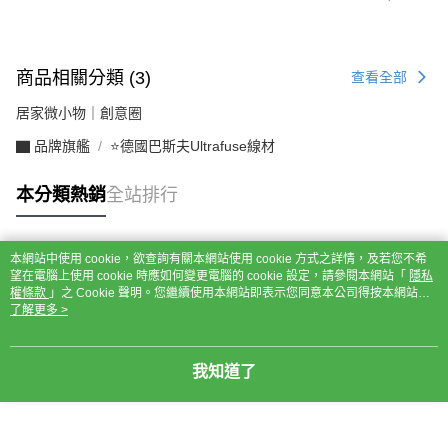
商品相關分類 (3)
查看全部
居家微小物｜創意圈
▇ 品牌旗艦
⭐德國巴斯夫Ultrafuse線材
本分類熱銷
全站排行
本網站中使用 cookie，欲查詢有關本網站使用 cookie 方式之詳情，及若您不希
熱門標籤
望在電腦上使用 cookie 時應如何變更電腦的 cookie 設定，請參閱本網站「
隱私
權條款
」之 Cookie 聲明。您繼續使用本網站即表示您同意本公司得按本網站使
用條款之 Cookie 聲明使用 cookie。
了解更多 >
我知道了