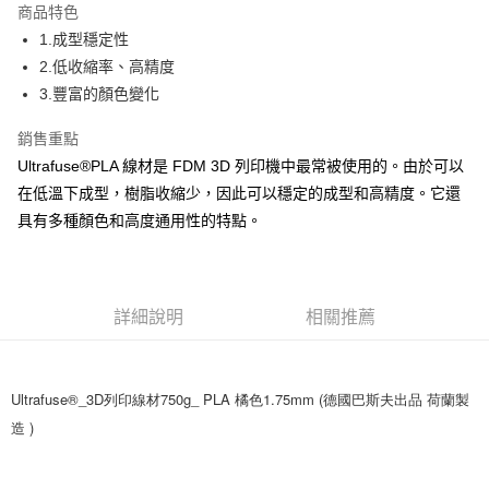
商品特色
街口支付
1.成型穩定性
2.低收縮率、高精度
悠遊付
3.豐富的顏色變化
Google Pay
銷售重點
AFTEE先享後付
Ultrafuse®PLA 線材是 FDM 3D 列印機中最常被使用的。由於可以
相關說明
在低溫下成型，樹脂收縮少，因此可以穩定的成型和高精度。它還
【關於「AFTEE先享後付」】
具有多種顏色和高度通用性的特點。
AFTEE先享後付是「在收到商品之後才付款」的支付方式。 讓您購物簡單
運送方式
便利好安心！
１．簡單：不需註冊會員、不需綁卡、不需儲值。
宅配
２．便利：只要手機號碼，簡訊認證，即可結帳。
每筆NT$60，滿NT$499(含以上)免運費
３．安心：先確認商品／服務後，再付款。
詳細說明
相關推薦
【「AFTEE先享後付」結帳流程】
１．於結帳方式選擇「AFTEE先享後付」後，將跳轉至「AFTEE先享後付」
結帳頁面，進行簡訊認證並確認金額後，即可完成結帳。
Ultrafuse®_3D列印線材750g_ PLA 橘色1.75mm (德國巴斯夫出品 荷蘭製
２．訂單成立數日內，您將收到繳費通知簡訊。
３．收到繳費通知簡訊後14天內，點擊此簡訊中的連結，可透過四大超商／
造 )
ATM／網路銀行／等多元方式進行付款，方視為交易完成。
※ 請注意：結帳手續完成當下不需立刻繳費，但若您需要取消訂單，請聯絡
購買商品的店家。未經商家同意取消之訂單仍視為有效，需透過AFTEE先享