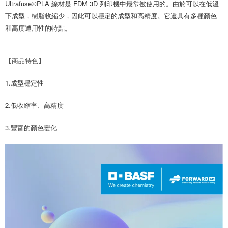
Ultrafuse®PLA 線材是 FDM 3D 列印機中最常被使用的。由於可以在低溫
後付繳納相關費用。
下成型，樹脂收縮少，因此可以穩定的成型和高精度。它還具有多種顏色
※ 交易是否成功請以「AFTEE先享後付 」之結帳頁面顯示為準，若有關於
是否繳費成功／繳費後需取消欲退款等相關疑問，請聯繫「AFTEE先享後付
和高度通用性的特點。
客戶支援中心」
https://netprotections.freshdesk.com/support/home
【注意事項】
【商品特色】
１．透過由恩沛科技股份有限公司提供之「AFTEE先享後付」服務完成之交
易，需依本服務之必要範圍內提供個人資料，並將交易相關給付款項請求債
權轉讓予恩沛科技股份有限公司。
1.成型穩定性
２．關於個人資料處理事宜，請瀏覽以下網址：
https://aftee.tw/terms/#terms3
2.低收縮率、高精度
３．未成年的使用者請事先徵得法定代理人或監護人之同意方可使用
「AFTEE先享後付」，若未經同意申辦者引起之損失，本公司不負相關責
任。
3.豐富的顏色變化
４．使用「AFTEE先享後付」時，將依據個別帳號之用戶狀況，依本公司即
時審查核予不同之上限額度；若仍有額度不足之情形，本公司將視審查結果
請求用戶進行身份認證。
５．嚴禁一人註冊多個帳號或使用他人資訊註冊。若發現惡意使用之情形，
恩沛科技股份有限公司將有權停止該用戶之使用額度並採取法律行動。