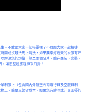
！
產生。不敢跟大家一起搭電梯？不敢跟大家一起擠捷
沒時間或沒辦法馬上清洗，如果要穿好幾天的衣服有汗
貼片可以解決您的煩惱，簡單兩個貼片，貼在西裝、套裝、
8周，讓您整趟旅程神采飛揚！
團體企業制服上（包含國內外航空公司飛行員及空服員制
衣物上，簡單又節省成本。如果您有體味或汗臭困擾的