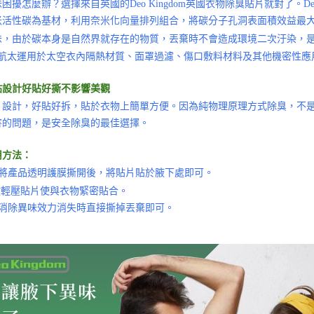
困擾怎麼辦？選擇來自英國的Deo Kingdom英國衣物除臭貼片就對了。De
米活性碳為基材，利用奈米化向量排列組合，將碳分子孔洞表面積效益最
味，由於碳本身是自然界就存在的物質，丟棄時不會造成環境二次汙染，
事航太運用於太空衣內隔熱材質、面罩過濾、傷口敷料材料及其他機密性應
貼設計好貼好撕不影響美觀
片設計，好貼好拆，貼於衣物上簡單方便。因為純物理原理方式除臭，不是
害的問題，是安全除臭的最佳選擇。
用方法：
請將產品透明護膜撕開後，將貼片貼於腋下處即可。
稍微輕壓貼片使與衣物緊密貼合。
當消除異味效力消失時直接撕掉丟棄即可。