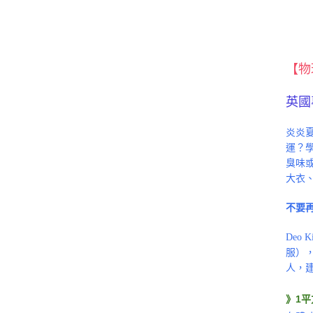
【物
英國
炎炎
運？
臭味或
大衣
不要
Deo
服）
人，
》1