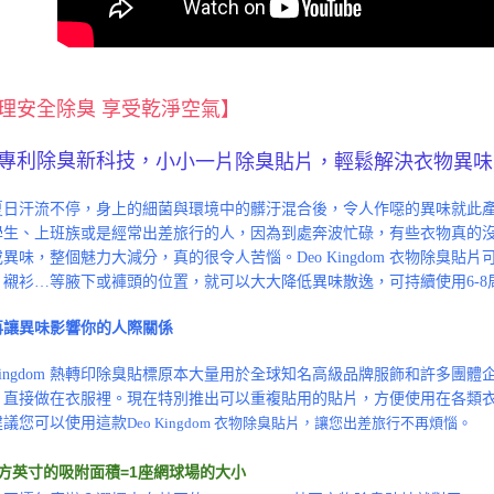
理安全除臭 享受乾淨空氣】
專利除臭新科技，
小小一片除臭貼片，輕鬆解決衣物異味
夏日汗流不停，身上的細菌與環境中的髒汙混合後，令人作噁的異味就此
學生、上班族或是經常出差旅行的人，因為到處奔波忙碌，有些衣物真的
異味，整個魅力大減分，真的很令人苦惱。Deo Kingdom 衣物除臭
、襯衫…等腋下或褲頭的位置，就可以大大降低異味散逸，可持續使用6-
再讓異味影響你的人際關係
 Kingdom 熱轉印除臭貼標原本大量用於全球知名高級品牌服飾和許多
，直接做在衣服裡。現在特別推出可以重複貼用的貼片，方便使用在各類
建議您可以使用這款
Deo Kingdom 衣物除臭貼片，讓您出差旅行不再煩惱。
平方英寸的吸附面積=1座網球場的大小