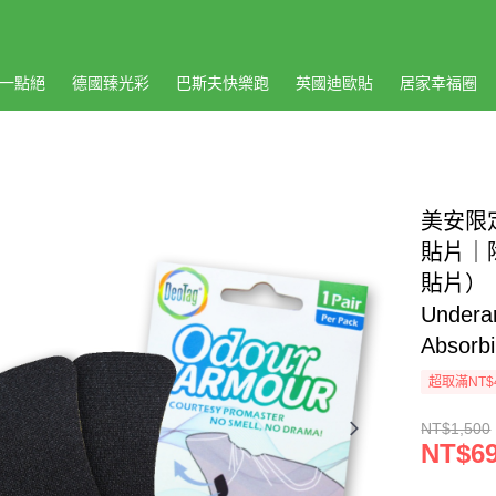
一點絕
德國臻光彩
巴斯夫快樂跑
英國迪歐貼
居家幸福圈
美安限定
貼片｜
貼片） U
Undera
Absorb
超取滿NT$
NT$1,500
NT$6