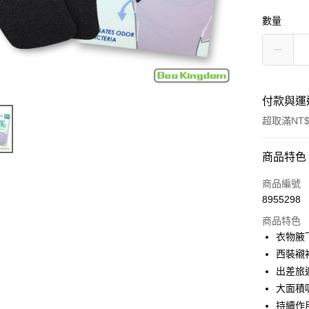
數量
付款與運
超取滿NT$
付款方式
商品特色
信用卡一
商品編號
8955298
超商取貨
商品特色
LINE Pay
衣物腋
西裝襯
Apple Pay
出差旅
街口支付
大面積
持續作