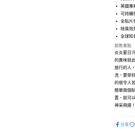
悠遊付
英國專
Google Pa
可持續使
全貼片
AFTEE先
除臭效
相關說明
【關於「A
全球知
ATM付款
AFTEE
銷售重點
便利好安
１．簡單
炎炎夏日
２．便利
運送方式
的異味就
３．安心
旅行的人
全家取貨
【「AFT
洗，要穿
每筆NT$6
１．於結帳
的很令人苦
付」結帳
7-11取貨
２．訂單
簡單兩個
３．收到繳
置，就可以
每筆NT$6
／ATM／
神采飛揚
※ 請注意
宅配
絡購買商品
先享後付
每筆NT$6
※ 交易是
分享
是否繳費成
付客戶支