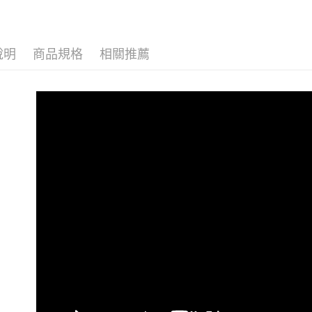
【注意事
１．透過由
交易，需
說明
商品規格
相關推薦
求債權轉
２．關於
https://aft
３．未成
「AFTE
任。
４．使用「
即時審查
結果請求
５．嚴禁
形，恩沛
動。