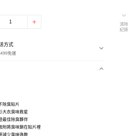
清除
紀錄
送方式
499免運
次付款
付款
下除臭貼片
衫大衣臭味救星
遊最佳除臭夥伴
吸附將臭味鎖在貼片裡
用減少臭味逸散