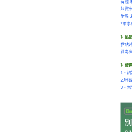
有體味
超微
附異
*軍
》
黏
黏貼
質毒
》
使
1‧
2.
3‧