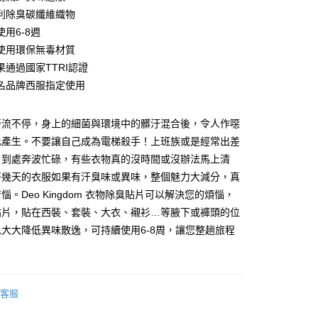
利除臭碳纖維織物
y
用6-8週
使用環保無毒材質
享後付
果通過國家TTRI認證
FTEE先享後付」】
名品牌西服指定使用
先享後付是「在收到商品之後才付款」的支付方式。 讓您購物簡單
心！
：不需註冊會員、不需綁卡、不需儲值。
汗流不停，身上的細菌與環境中的髒汙混合後，令人作噁
：只要手機號碼，簡訊認證，即可結帳。
此產生。不要讓自己成為電梯殺手！上班族或是經常出差
：先確認商品／服務後，再付款。
，到處奔波忙碌，有些衣物真的沒時間或沒辦法馬上清
付款
EE先享後付」結帳流程】
好幾天的衣服如果有汗臭味或異味，整個魅力大減分，真
0，滿NT$499(含以上)免運費
方式選擇「AFTEE先享後付」後，將跳轉至「AFTEE先享後
惱。Deo Kingdom 衣物除臭貼片可以解決您的煩惱，
頁面，進行簡訊認證並確認金額後，即可完成結帳。
付款
成立數日內，您將收到繳費通知簡訊。
貼片，貼在西裝、套裝、大衣、襯衫…等腋下或褲頭的位
費通知簡訊後14天內，點擊此簡訊中的連結，可透過四大超商
大大降低異味散逸，可持續使用6-8周，讓您整趟旅程
0，滿NT$499(含以上)免運費
網路銀行／等多元方式進行付款，方視為交易完成。
！
：結帳手續完成當下不需立刻繳費，但若您需要取消訂單，請聯
的店家。未經商家同意取消之訂單仍視為有效，需透過AFTEE
繳納相關費用。
0，滿NT$499(含以上)免運費
否成功請以「AFTEE先享後付 」之結帳頁面顯示為準，若有關於
客服
功／繳費後需取消欲退款等相關疑問，請聯繫「AFTEE先享後
援中心」
https://netprotections.freshdesk.com/support/home