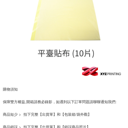
後付繳納相關費用。
※ 交易是否成功請以「AFTEE先享後付 」之結帳頁面顯示為準，若有關於
是否繳費成功／繳費後需取消欲退款等相關疑問，請聯繫「AFTEE先享後付
客戶支援中心」
https://netprotections.freshdesk.com/support/home
【注意事項】
１．透過由恩沛科技股份有限公司提供之「AFTEE先享後付」服務完成之交
易，需依本服務之必要範圍內提供個人資料，並將交易相關給付款項請求債
權轉讓予恩沛科技股份有限公司。
２．關於個人資料處理事宜，請瀏覽以下網址：
https://aftee.tw/terms/#terms3
３．未成年的使用者請事先徵得法定代理人或監護人之同意方可使用
「AFTEE先享後付」，若未經同意申辦者引起之損失，本公司不負相關責
任。
４．使用「AFTEE先享後付」時，將依據個別帳號之用戶狀況，依本公司即
時審查核予不同之上限額度；若仍有額度不足之情形，本公司將視審查結果
請求用戶進行身份認證。
購物須知
５．嚴禁一人註冊多個帳號或使用他人資訊註冊。若發現惡意使用之情形，
恩沛科技股份有限公司將有權停止該用戶之使用額度並採取法律行動。
保障雙方權益,開箱請務必錄影，如遇到以下訂單問題請聊聊通知我們: 
商品短少 >  拍下完整【出貨單】和【包裝箱/袋外觀】
商品錯誤 >  拍下完整【出貨單】和【錯誤商品照片】