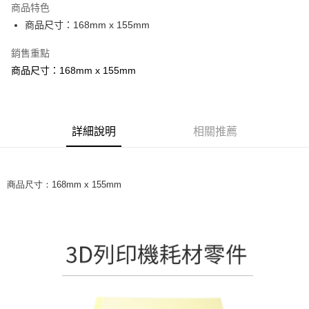
商品特色
街口支付
商品尺寸：168mm x 155mm
悠遊付
銷售重點
商品尺寸：168mm x 155mm
Google Pay
AFTEE先享後付
相關說明
【關於「AFTEE先享後付」】
詳細說明
相關推薦
AFTEE先享後付是「在收到商品之後才付款」的支付方式。 讓您購物簡單
運送方式
便利好安心！
１．簡單：不需註冊會員、不需綁卡、不需儲值。
宅配
２．便利：只要手機號碼，簡訊認證，即可結帳。
商品尺寸：168mm x 155mm
每筆NT$60，滿NT$499(含以上)免運費
３．安心：先確認商品／服務後，再付款。
【「AFTEE先享後付」結帳流程】
１．於結帳方式選擇「AFTEE先享後付」後，將跳轉至「AFTEE先享後付」
結帳頁面，進行簡訊認證並確認金額後，即可完成結帳。
２．訂單成立數日內，您將收到繳費通知簡訊。
３．收到繳費通知簡訊後14天內，點擊此簡訊中的連結，可透過四大超商／
ATM／網路銀行／等多元方式進行付款，方視為交易完成。
※ 請注意：結帳手續完成當下不需立刻繳費，但若您需要取消訂單，請聯絡
購買商品的店家。未經商家同意取消之訂單仍視為有效，需透過AFTEE先享