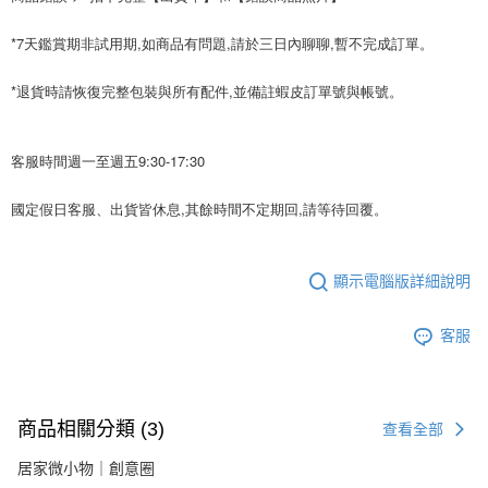
*7天鑑賞期非試用期,如商品有問題,請於三日內聊聊,暫不完成訂單。
*退貨時請恢復完整包裝與所有配件,並備註蝦皮訂單號與帳號。
客服時間週一至週五9:30-17:30
國定假日客服、出貨皆休息,其餘時間不定期回,請等待回覆。
顯示電腦版詳細說明
客服
商品相關分類 (3)
查看全部
居家微小物｜創意圈