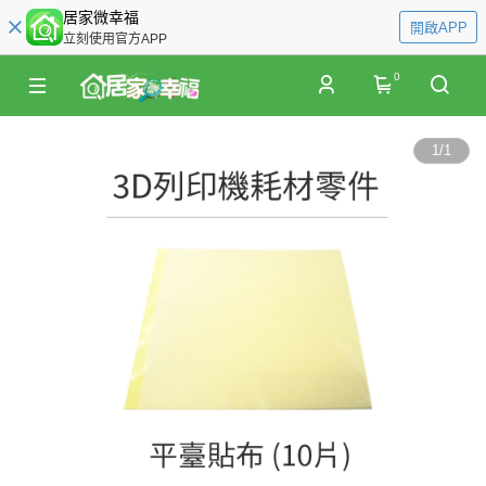
居家微幸福
開啟APP
立刻使用官方APP
0
1
/
1