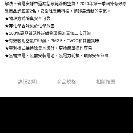
１．於結帳方式選擇「AFTEE先享後付」後，將跳轉至「AFTEE先享後付」
解決。省電安靜中還給您最乾淨的空氣！2020年第一季國外有效除
7-11取貨付款
結帳頁面，進行簡訊認證並確認金額後，即可完成結帳。
臭商品評鑑第2名。安全除臭新科技，還妳最清新的空氣。
２．訂單成立數日內，您將收到繳費通知簡訊。
每筆NT$60，滿NT$499(含以上)免運費
３．收到繳費通知簡訊後14天內，點擊此簡訊中的連結，可透過四大超商／
★物理方式除臭安全可靠
ATM／網路銀行／等多元方式進行付款，方視為交易完成。
宅配
★非化學香味免於化學危害
※ 請注意：結帳手續完成當下不需立刻繳費，但若您需要取消訂單，請聯絡
★100％高品質活性炭織物環保無毒無二次汙染
每筆NT$60，滿NT$499(含以上)免運費
購買商品的店家。未經商家同意取消之訂單仍視為有效，需透過AFTEE先享
後付繳納相關費用。
★有效吸附空氣中甲醛、PM2.5、TVOC和其他異味
※ 交易是否成功請以「AFTEE先享後付 」之結帳頁面顯示為準，若有關於
★專利掛式抽換除臭片設計，更換簡單操作容易
是否繳費成功／繳費後需取消欲退款等相關疑問，請聯繫「AFTEE先享後付
客戶支援中心」
https://netprotections.freshdesk.com/support/home
★無需插電、無需安裝電池，無電力耗損、環保安全無噪
【注意事項】
１．透過由恩沛科技股份有限公司提供之「AFTEE先享後付」服務完成之交
易，需依本服務之必要範圍內提供個人資料，並將交易相關給付款項請求債
詳細說明
商品規格
相關推薦
權轉讓予恩沛科技股份有限公司。
２．關於個人資料處理事宜，請瀏覽以下網址：
https://aftee.tw/terms/#terms3
３．未成年的使用者請事先徵得法定代理人或監護人之同意方可使用
「AFTEE先享後付」，若未經同意申辦者引起之損失，本公司不負相關責
任。
４．使用「AFTEE先享後付」時，將依據個別帳號之用戶狀況，依本公司即
時審查核予不同之上限額度；若仍有額度不足之情形，本公司將視審查結果
請求用戶進行身份認證。
５．嚴禁一人註冊多個帳號或使用他人資訊註冊。若發現惡意使用之情形，