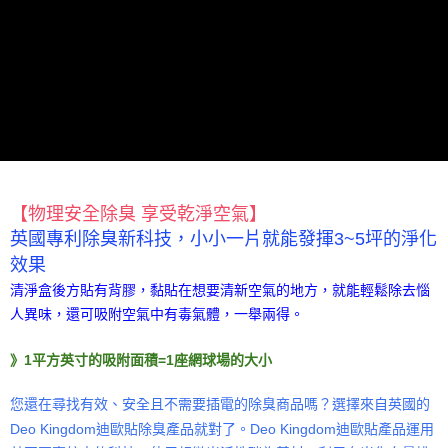
恩沛科技股份有限公司將有權停止該用戶之使用額度並採取法律行動。
【物理安全除臭 享受乾淨空氣】
英國專利除臭新科技，小小一片就能發揮3~5坪的淨化
效果
清淨盒後方貼有背膠，黏貼在想要清新空氣的地方，就能輕鬆除去惱
人異味，還可吸附空氣中有毒氣體，一舉兩得。
》1平方英寸的吸附面積=1座網球場的大小
您還在尋找有效、安全且不需要插電的除臭商品嗎？選擇來自英國的
Deo Kingdom迪歐貼除臭產品就對了。Deo Kingdom迪歐貼產品運用