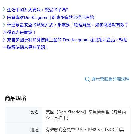
》
生活中的九大異味，您受的了嗎?
》
除臭專家DeoKingdom | 鞋底除臭妙招從此開始
》
什麼是最安全的除臭方式，那就是：物理除臭，如何擺著就有效？
凡得瓦力是關鍵！
來自英國專利除臭技術生產的 Deo Kingdom 除臭系列產品，輕鬆
》
一貼解決惱人異味問題！
顯示電腦版詳細說明
商品規格
品名
英國【Deo Kingdom】空氣清淨盒（每盒內
含三片插卡）
用途
有效吸附空氣中甲醛、PM2.5、TVOC和其