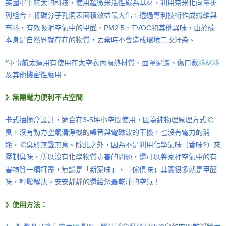
英國軍事航太的科技，使用超微米活性碳為基材，利用奈米化向量排
列組合，將碳分子孔洞表面積效益最大化，
透過專利技術作成纖維與
布料，
有效吸附空氣中的甲醛、PM2.5、TVOC和其他異味，由於碳
本身是自然界就存在的物質，丟棄時不會造成環境二次汙染。
*軍事航太運用有使用在太空衣內隔熱材質、面罩過濾、傷口敷料材料
及其他機密性應用。
》
無需電力便利不占空間
卡式抽換盒設計，適合在3-5坪小空間使用，因為純物理原理方式除
臭，沒有動力空氣清淨機的噪音與電磁波的干擾，也沒有電力的消
耗，除臭於無聲無息。除此之外，因為不是利用化學氣味（香味?）來
壓制臭味，所以沒有化學物質毒害的問題，還可以將家裡空氣中的有
害物質一網打盡，無論是「新家味」、「傢俱味」其實很多就是甲醛
味，輕鬆解決。安安靜靜的還給您最乾淨的空氣！
》
使用方法：