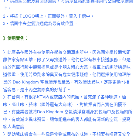
1‧請將產品後方雙面膠撕開，將清淨盒黏於想要除臭的空間乾淨牆面
上。
2‧將插卡LOGO朝上、正面朝外，置入卡槽中。
3‧牆面中央空氣流通處為最有效位置。
》
使用實例：
〉此產品
在國外有
被使用在學校交通車廁所中，因為國外學校通常距
離住家有點距離，除了父母接送外，他們也常有校車接送服務，但是
由於汽車行駛中顛簸搖晃或是小朋友粗心大意，校車上的廁所總是味
道很重，使用芳香劑來除臭又有危害健康疑慮，他們選擇使用物理除
臭的 Deo Kingdom 空氣清淨盒產品，有效清除異味，定期更換也相
當容易，是車內空氣除臭的好幫手。
〉在台灣，有很多KTV內或夜店內的包廂，會充滿了各種味道，酒
味、嘔吐味、菸味（國外還有大麻味），對於業者而言實在困擾不
已，有些業者就將
Deo Kingdom 空氣清淨盒隱身於包廂中及包廂廁所
中，有效減少異味殘留，讓每組進來的客人都能有清新的空氣，提高
客人滿意度。
〉嬰幼兒床邊會有一些像是食物或尿布的味道，不想要有噪音又安全