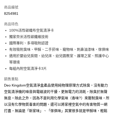
信用卡一次付款
商品編號
超商取貨付款
8254981
LINE Pay
商品特色
Apple Pay
100%活性碳織布空氣清淨卡
獨家奈米活性碳纖維技術
街口支付
國際專利、多項吸附認證
悠遊付
有效吸附臭味、甲醛、二手菸味、寵物味、刺鼻油漆味、傢俱味
適用於嬰幼兒房間、幼兒床、幼兒園教室、護理之家、照護中心
Google Pay
等環境
AFTEE先享後付
每組內附空氣清淨卡3片
相關說明
銷售重點
【關於「AFTEE先享後付」】
ATM付款
AFTEE先享後付是「在收到商品之後才付款」的支付方式。 讓您購物簡單
Deo Kingdom空氣清淨盒產品使用純物理原理方式除臭，沒有動力
便利好安心！
空氣清淨機的噪音與電磁波的干擾，更無電力的消耗，除臭於無聲
１．簡單：不需註冊會員、不需綁卡、不需儲值。
運送方式
２．便利：只要手機號碼，簡訊認證，即可結帳。
無息。除此之外，因為不是利用化學氣味（香味?）來壓制臭味，所
３．安心：先確認商品／服務後，再付款。
全家取貨付款
以沒有化學物質毒害的問題，還可以將家裡空氣中的有害物質一網
每筆NT$60，滿NT$499(含以上)免運費
打盡，無論是「新家味」、「傢俱味」其實很多就是甲醛味，輕鬆
【「AFTEE先享後付」結帳流程】