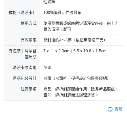
他異味
成份（清淨卡）
100℅優質活性碳織布
使用方式
使用雙面膠或螺絲固定清淨盒座後，由上方
置入清淨卡即可
有效期限
開封後約4～6週（依使用環境而異）
外包裝｜清淨盒
7 x 11 x 2.3cm｜6.5 x 10.8 x 1.5cm
座尺寸
清淨卡原產地
英國
產品包裝設計
台灣（台灣唯一授權設計包裝與經銷）
注意事項
商品一經拆封即開始作用，除非新品瑕疵，
否則一經拆封恕無法辦理退貨。
客服