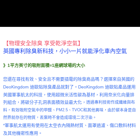
恩沛科技股份有限公司將有權停止該用戶之使用額度並採取法律行動。
【物理安全除臭 享受乾淨空氣】
英國專利除臭新科技，
小小一片就能淨化車內空氣
》1平方英寸的吸附面積=1座網球場的大小
您還在尋找有效、安全且不需要插電的除臭商品嗎？選擇來自英國的
DeoKingdom 迪歐貼除臭產品就對了。DeoKingdom 迪歐貼產品運用
英國軍事航太的科技，使用超微米活性碳為基材，利用奈米化向量排
列組合，將碳分子孔洞表面積效益最大化，
透過專利技術作成纖維與布
料，
有效吸附空氣中的甲醛、PM2.5、TVOC和其他異味，由於碳本身是自
然界就存在的物質，丟棄時不會造成環境二次汙染。
*軍事航太運用有使用在太空衣內隔熱材質、面罩過濾、傷口敷料材料
及其他機密性應用。