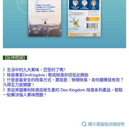
【延伸閱讀】
》
生活中的九大異味，您受的了嗎?
》
除臭專家DeoKingdom | 鞋底除臭妙招從此開始
》
什麼是最安全的除臭方式，那就是：物理除臭，如何擺著就有效？
凡得瓦力是關鍵！
》
來自英國專利除臭技術生產的 Deo Kingdom 除臭系列產品，輕鬆
一貼解決惱人異味問題！
顯示電腦版詳細說明