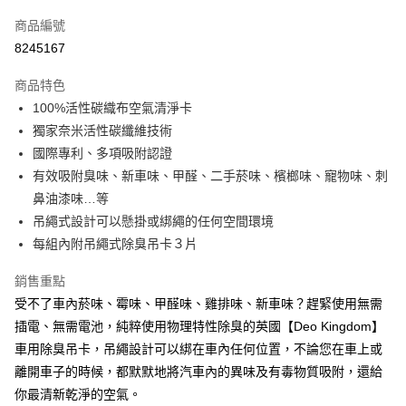
信用卡一次付款
商品編號
超商取貨付款
8245167
LINE Pay
商品特色
Apple Pay
100%活性碳織布空氣清淨卡
獨家奈米活性碳纖維技術
街口支付
國際專利、多項吸附認證
悠遊付
有效吸附臭味、新車味、甲醛、二手菸味、檳榔味、寵物味、刺
鼻油漆味…等
Google Pay
吊繩式設計可以懸掛或綁繩的任何空間環境
AFTEE先享後付
每組內附吊繩式除臭吊卡３片
相關說明
銷售重點
【關於「AFTEE先享後付」】
ATM付款
AFTEE先享後付是「在收到商品之後才付款」的支付方式。 讓您購物簡單
受不了車內菸味、霉味、甲醛味、雞排味、新車味？趕緊使用無需
便利好安心！
插電、無需電池，純粹使用物理特性除臭的英國【Deo Kingdom】
１．簡單：不需註冊會員、不需綁卡、不需儲值。
運送方式
２．便利：只要手機號碼，簡訊認證，即可結帳。
車用除臭吊卡，吊繩設計可以綁在車內任何位置，不論您在車上或
３．安心：先確認商品／服務後，再付款。
全家取貨付款
離開車子的時候，都默默地將汽車內的異味及有毒物質吸附，還給
每筆NT$60，滿NT$499(含以上)免運費
你最清新乾淨的空氣。
【「AFTEE先享後付」結帳流程】