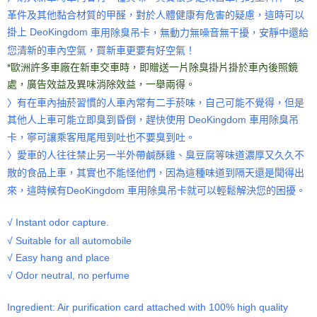
革件及其他黏合材質的甲醛，對於人體健康有危害的疑慮，這時可以
DeoKingdom
掛上
車用除臭吊卡，無動力無噪音無干擾，安靜中還給
您清新的車內空氣，買新車更要有好空氣！
*歐洲許多車廠在新車交車時，即贈送一片除臭掛片掛於車內後照鏡
處，廣告效益及異味消除效益，一舉兩得。
〉有在車內抽菸習慣的人車內常有二手菸味，自己可能不覺得，但是
其他人上車可能立即臭到昏倒，趕快使用
DeoKingdom
車用除臭吊
卡，寧可讓乘客甩尾甩到吐也不要臭到吐。
〉愛車的人往往禁止另一半外帶鹹酥雞、臭豆腐等味道濃厚又久久不
散的食品上車，其實也不能怪他們，因為這種味道到隔天還是聞得出
DeoKingdom
車用除臭吊卡就可以輕鬆解決您的困擾。
來，這時候有
√ Instant odor capture.
√ Suitable for all automobile
√ Easy hang and place
√ Odor neutral, no perfume
Ingredient: Air purification card attached with 100% high quality