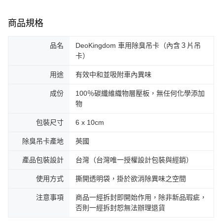
商品規格
品名
DeoKingdom 車用除臭吊卡（內含３片吊
卡）
用途
有效中和並吸附車內異味
成份
100％碳纖維織物層壓板，無任何化學添加
物
包裝尺寸
6 x 10cm
除臭吊卡產地
英國
產品包裝設計
台灣（台灣唯一授權設計包裝與經銷）
使用方式
撕開透明袋，掛於欲消除異味之空間
注意事項
商品一經拆封即開始作用，除非新品瑕疵，
否則一經拆封恕無法辦理退貨