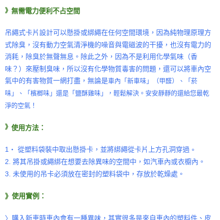
》
無需電力便利不占空間
吊繩式卡片設計可以懸掛或綁繩在任何空間環境，因為純物理原理方
式除臭，沒有動力空氣清淨機的噪音與電磁波的干擾，也沒有電力的
消耗，除臭於無聲無息。除此之外，因為不是利用化學氣味（香
味？）來壓制臭味，所以沒有化學物質毒害的問題，還可以將車內空
氣中的有害物質一網打盡，無論是
車內
「新車味」
（甲醛）、
「菸
，輕鬆解決。安安靜靜的還給您最乾
味」、「檳榔味」還是「鹽酥雞味」
淨的空氣
！
》
使用方法：
1‧ 從塑料袋裝中取出懸掛卡，並將綁繩從卡片上方孔洞穿過
。
2. 將其吊掛或繩綁在想要去除異味的空間中，如汽車內或衣櫥內。
3. 未使用的吊卡必須放在密封的塑料袋中，存放於乾燥處。
》
使用實例：
〉購入新車時車內會有一種異味，其實很多是來自車內的塑料件、皮