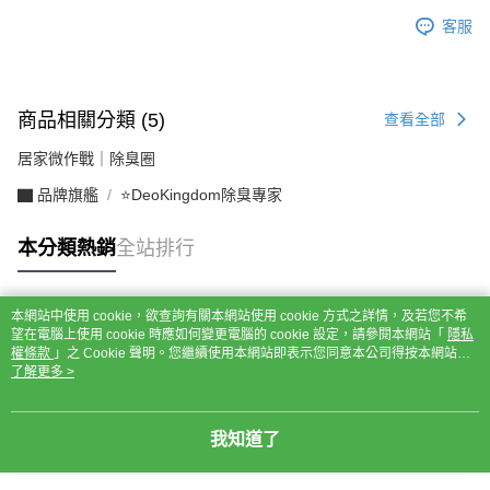
客服
商品相關分類 (5)
查看全部
居家微作戰｜除臭圈
▇ 品牌旗艦
⭐DeoKingdom除臭專家
本分類熱銷
全站排行
本網站中使用 cookie，欲查詢有關本網站使用 cookie 方式之詳情，及若您不希
熱門標籤
望在電腦上使用 cookie 時應如何變更電腦的 cookie 設定，請參閱本網站「
隱私
權條款
」之 Cookie 聲明。您繼續使用本網站即表示您同意本公司得按本網站使
用條款之 Cookie 聲明使用 cookie。
了解更多 >
我知道了