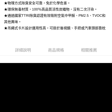
１．於結帳方式選擇「AFTEE先享後付」後，將跳轉至「AFTEE先享後付」
★物理方式除臭安全可靠，免於化學危害。
7-11取貨付款
結帳頁面，進行簡訊認證並確認金額後，即可完成結帳。
★環保無毒材質，100％高品質活性炭織物，沒有二次汙染。
２．訂單成立數日內，您將收到繳費通知簡訊。
每筆NT$60，滿NT$499(含以上)免運費
３．收到繳費通知簡訊後14天內，點擊此簡訊中的連結，可透過四大超商／
★通過國家TTRI除臭認證有效吸附空氣中甲醛、PM2.5、TVOC和
ATM／網路銀行／等多元方式進行付款，方視為交易完成。
宅配
其他異味。
※ 請注意：結帳手續完成當下不需立刻繳費，但若您需要取消訂單，請聯絡
★吊繩式卡片設計運用性高，可掛於後視鏡、手把或汽車頭部靠枕
每筆NT$60，滿NT$499(含以上)免運費
購買商品的店家。未經商家同意取消之訂單仍視為有效，需透過AFTEE先享
後付繳納相關費用。
※ 交易是否成功請以「AFTEE先享後付 」之結帳頁面顯示為準，若有關於
是否繳費成功／繳費後需取消欲退款等相關疑問，請聯繫「AFTEE先享後付
客戶支援中心」
https://netprotections.freshdesk.com/support/home
詳細說明
商品規格
相關推薦
【注意事項】
１．透過由恩沛科技股份有限公司提供之「AFTEE先享後付」服務完成之交
易，需依本服務之必要範圍內提供個人資料，並將交易相關給付款項請求債
權轉讓予恩沛科技股份有限公司。
２．關於個人資料處理事宜，請瀏覽以下網址：
https://aftee.tw/terms/#terms3
３．未成年的使用者請事先徵得法定代理人或監護人之同意方可使用
「AFTEE先享後付」，若未經同意申辦者引起之損失，本公司不負相關責
任。
４．使用「AFTEE先享後付」時，將依據個別帳號之用戶狀況，依本公司即
時審查核予不同之上限額度；若仍有額度不足之情形，本公司將視審查結果
請求用戶進行身份認證。
５．嚴禁一人註冊多個帳號或使用他人資訊註冊。若發現惡意使用之情形，