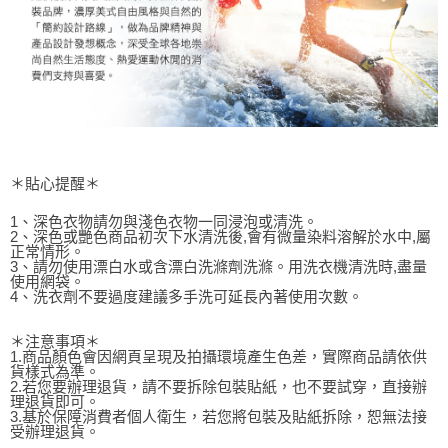
＊貼心提醒＊
1、深色衣物請勿與淺色衣物一同浸泡或清洗。
2、深色或艷色商品初次下水清洗後,會有微量染料溶解於水中,屬
正常情形。
3、請勿使用漂白水或含漂白洗滌劑洗滌。用洗衣機清洗時,盡量
使用網袋。
4、洗衣劑不要過度建議多手洗可延長內著使用次數。
＊注意事項＊
1.商品顏色會因網頁呈現及拍攝環境產生色差，實際商品請依供
貨樣式為準。
2.若您要辦理退貨，請不要拆除包裝貼紙，也不要試穿，直接辦
理退貨即可。
3.基於保障消費者個人衛生，若您將包裝及貼紙拆除，恕無法接
受辦理退貨。