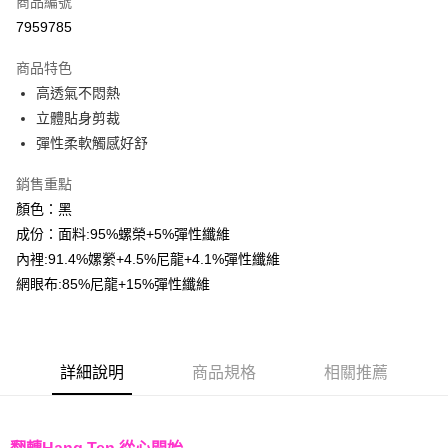
商品編號
超商取貨付款
7959785
LINE Pay
商品特色
Apple Pay
高透氣不悶熱
立體貼身剪裁
街口支付
彈性柔軟觸感好舒
悠遊付
銷售重點
Google Pay
顏色：黑
成份：面料:95%螺榮+5%彈性纖維
AFTEE先享後付
內裡:91.4%嫘縈+4.5%尼龍+4.1%彈性纖維
相關說明
網眼布:85%尼龍+15%彈性纖維
【關於「AFTEE先享後付」】
ATM付款
AFTEE先享後付是「在收到商品之後才付款」的支付方式。 讓您購物簡單
便利好安心！
１．簡單：不需註冊會員、不需綁卡、不需儲值。
運送方式
２．便利：只要手機號碼，簡訊認證，即可結帳。
詳細說明
商品規格
相關推薦
３．安心：先確認商品／服務後，再付款。
全家取貨付款
每筆NT$60，滿NT$499(含以上)免運費
【「AFTEE先享後付」結帳流程】
１．於結帳方式選擇「AFTEE先享後付」後，將跳轉至「AFTEE先享後付」
7-11取貨付款
結帳頁面，進行簡訊認證並確認金額後，即可完成結帳。