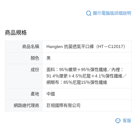
顯示電腦版詳細說明
商品規格
商品名稱
Hangten 抗菌透氣平口褲（HT－C12017）
顏色
黑
成份
面料：95％螺榮＋95％彈性纖維／內裡：
91.4％嫘縈＋4.5％尼龍＋4.1％彈性纖維／
網眼布：85％尼龍15％彈性纖維
產地
中國
網路總代理商
巨翎國際有限公司
客服