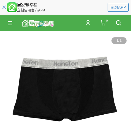
居家微幸福
開啟APP
立刻使用官方APP
0
1
/
1