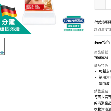
付款與運
超取滿NT$
付款方式
商品特色
信用卡一
商品編號
7595924
超商取貨
商品特色
LINE Pay
輕鬆去
適用污
Apple Pay
糊血液
街口支付
銷售重點
德國去漬專家
悠遊付
的清潔產
Google Pa
衣物污漬清