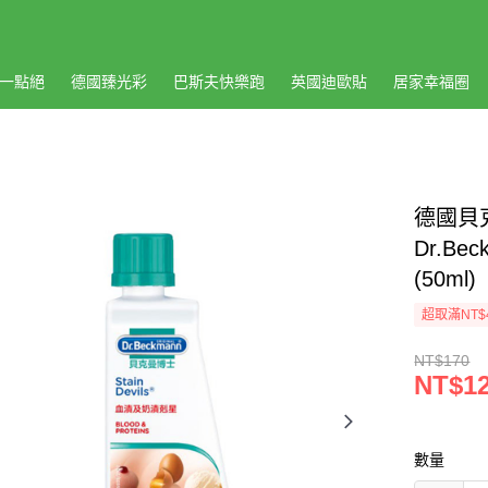
一點絕
德國臻光彩
巴斯夫快樂跑
英國迪歐貼
居家幸福圈
德國貝克
Dr.Beck
(50ml)
超取滿NT$
NT$170
NT$1
數量