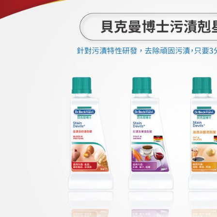
交易，需
求債權轉
２．關於
https://aft
３．未成
「AFTE
任。
４．使用「
即時審查
結果請求
５．嚴禁
形，恩沛
動。