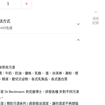
清除
送方式
紀錄
499免運
次付款
付款
除常見污漬
漬：牛奶、奶油、優格、乳酪、 蛋、冰淇淋、澱粉、漿
、精液、嬰兒分泌物、各式乳製品、各式蛋白質
 Dr.Beckmann 貝克曼博士，研發各種 針對不同污漬
品。
y
潔 | 預防污漬系列 | 廚房衛浴清潔，讓你清潔不再煩惱