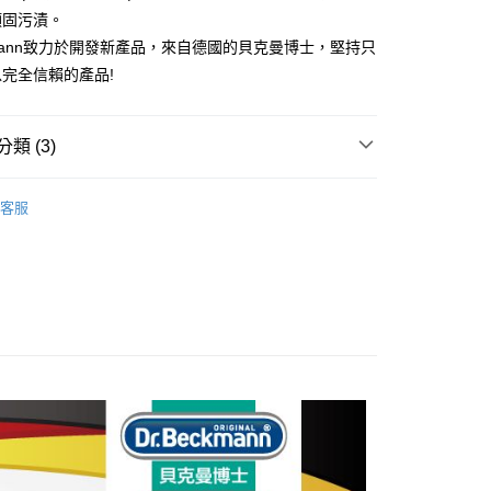
享後付
頑固污漬。
eckmann致力於開發新產品，來自德國的貝克曼博士，堅持只
FTEE先享後付」】
完全信賴的產品!
先享後付是「在收到商品之後才付款」的支付方式。 讓您購物簡單
心！
：不需註冊會員、不需綁卡、不需儲值。
類 (3)
：只要手機號碼，簡訊認證，即可結帳。
：先確認商品／服務後，再付款。
戰｜清潔圈
付款
EE先享後付」結帳流程】
客服
0，滿NT$499(含以上)免運費
潔
日用清潔
方式選擇「AFTEE先享後付」後，將跳轉至「AFTEE先享後
頁面，進行簡訊認證並確認金額後，即可完成結帳。
艦
⭐德國貝克曼博士Dr. Beckmann
付款
成立數日內，您將收到繳費通知簡訊。
費通知簡訊後14天內，點擊此簡訊中的連結，可透過四大超商
0，滿NT$499(含以上)免運費
網路銀行／等多元方式進行付款，方視為交易完成。
：結帳手續完成當下不需立刻繳費，但若您需要取消訂單，請聯
的店家。未經商家同意取消之訂單仍視為有效，需透過AFTEE
繳納相關費用。
0，滿NT$499(含以上)免運費
否成功請以「AFTEE先享後付 」之結帳頁面顯示為準，若有關於
功／繳費後需取消欲退款等相關疑問，請聯繫「AFTEE先享後
援中心」
https://netprotections.freshdesk.com/support/home
項】
恩沛科技股份有限公司提供之「AFTEE先享後付」服務完成之