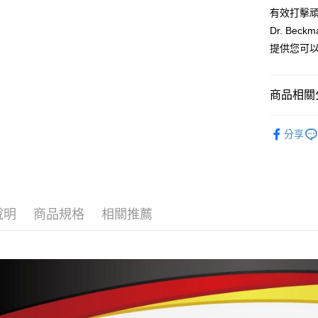
AFTEE先
有效打擊
相關說明
Dr. B
【關於「A
提供您可以
ATM付款
AFTEE
便利好安
１．簡單
商品相關分
２．便利
運送方式
３．安心
居家微作
全家取貨
【「AFT
分享
每筆NT$6
》家用清
１．於結帳
付」結帳
▇ 品牌旗
7-11取貨
２．訂單
３．收到繳
每筆NT$6
／ATM／
※ 請注意
說明
商品規格
相關推薦
宅配
絡購買商品
先享後付
每筆NT$6
※ 交易是
是否繳費成
付客戶支
【注意事
１．透過由