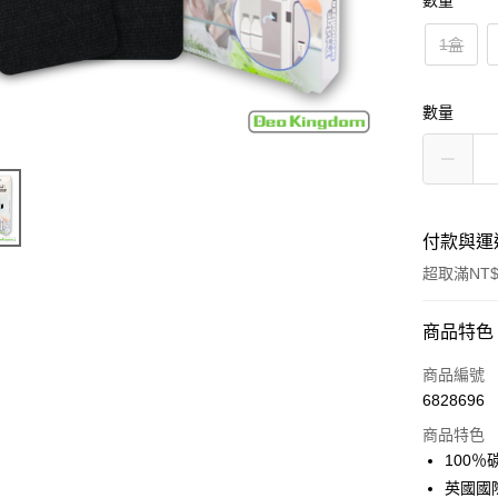
數量
1盒
數量
付款與運
超取滿NT$
付款方式
商品特色
信用卡一
商品編號
6828696
超商取貨
商品特色
LINE Pay
100
英國國
Apple Pay