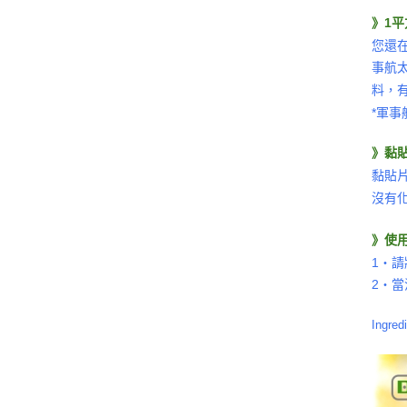
》1
您還在
事航
料，
*軍
》
黏
黏貼
沒有
》
使
1‧
2‧
Ingred