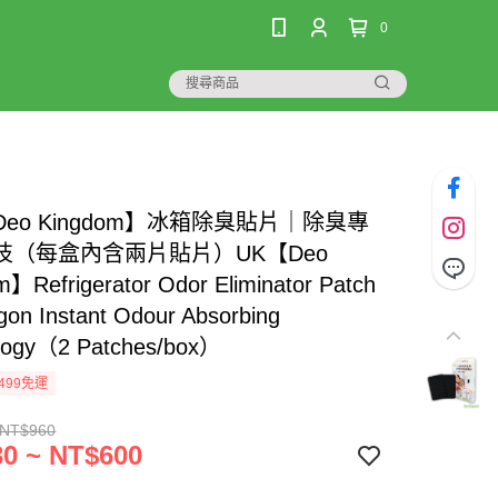
0
eo Kingdom】冰箱除臭貼片｜除臭專
技（每盒內含兩片貼片）UK【Deo
m】Refrigerator Odor Eliminator Patch
on Instant Odour Absorbing
logy（2 Patches/box）
499免運
 NT$960
0 ~ NT$600