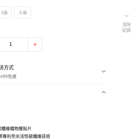
2盒
３盒
清除
紀錄
送方式
499免運
次付款
付款
％碳纖維織物層貼片
際專利奈米活性碳纖維技術