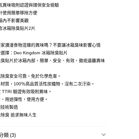
氣異味吸附認證與環保安全檢驗
計使用簡單移除方便
箱內不影響美觀
含冰箱除臭貼片2片
y
享後付
整家瀰漫食物混雜的異味嗎？不要讓冰箱臭味影響心情
擇：Deo Kingdom 冰箱除臭貼片
FTEE先享後付」】
除臭貼片於冰箱內部，簡單、安全、有效，徹底遠離異味
先享後付是「在收到商品之後才付款」的支付方式。 讓您購物簡單
心！
：不需註冊會員、不需綁卡、不需儲值。
式除臭安全可靠，免於化學危害。
：只要手機號碼，簡訊認證，即可結帳。
材質，100％高品質活性炭織物，沒有二次汙染。
：先確認商品／服務後，再付款。
 TTRI 驗證有效吸附異味。
付款
EE先享後付」結帳流程】
計，用途彈性，使用方便。
0，滿NT$499(含以上)免運費
方式選擇「AFTEE先享後付」後，將跳轉至「AFTEE先享後
利技術製造
頁面，進行簡訊認證並確認金額後，即可完成結帳。
付款
成立數日內，您將收到繳費通知簡訊。
除臭 追求無味人生
費通知簡訊後14天內，點擊此簡訊中的連結，可透過四大超商
0，滿NT$499(含以上)免運費
網路銀行／等多元方式進行付款，方視為交易完成。
：結帳手續完成當下不需立刻繳費，但若您需要取消訂單，請聯
類 (3)
的店家。未經商家同意取消之訂單仍視為有效，需透過AFTEE