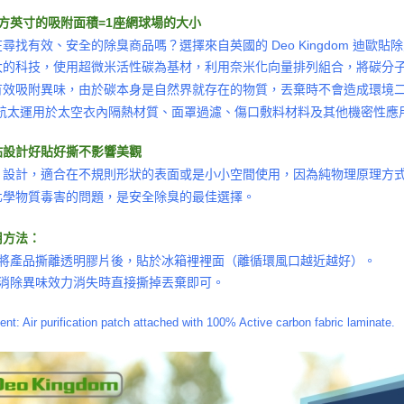
平方英寸的吸附面積=1座網球場的大小
尋找有效、安全的除臭商品嗎？選擇來自英國的 Deo Kingdom 迪歐貼除
太的科技，使用超微米活性碳為基材，利用奈米化向量排列組合，將碳分
有效吸附異味，由於碳本身是自然界就存在的物質，丟棄時不會造成環境
事航太運用於太空衣內隔熱材質、面罩過濾、傷口敷料材料及其他機密性應
貼設計好貼好撕不影響美觀
片設計，適合在不規則形狀的表面或是小小空間使用，因為純物理原理方式
化學物質毒害的問題，是安全除臭的最佳選擇。
用方法：
請將產品撕離透明膠片後，貼於冰箱裡裡面（離循環風口越近越好）。
當消除異味效力消失時直接撕掉丟棄即可。
ient: Air purification patch attached with 100% Active carbon fabric laminate.