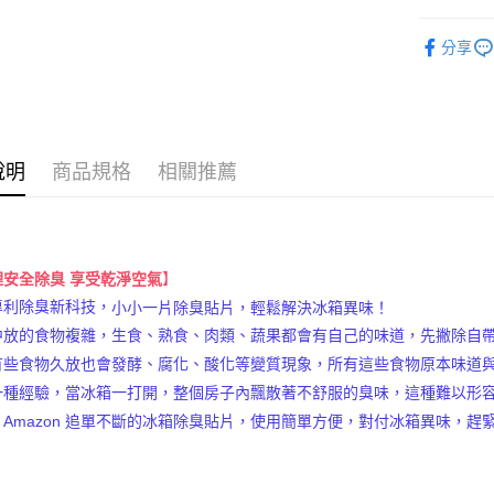
先享後付
每筆NT$6
居家微作
※ 交易是
分享
是否繳費成
▇ 品牌旗
付客戶支
》家用清
【注意事
１．透過由
交易，需
說明
商品規格
相關推薦
求債權轉
２．關於
https://aft
３．未成
「AFTE
任。
】
理安全除臭 享受乾淨空氣
４．使用「
專利除臭新科技，
小小一片除臭貼片，輕鬆解決冰箱異味！
即時審查
結果請求
中放的食物複雜，生食、熟食、肉類、蔬果都會有自己的味道，先撇除自
５．嚴禁
有些食物久放也會發酵、腐化、酸化等變質現象，所有這些食物原本味道
形，恩沛
動。
一種經驗，當冰箱一打開，整個房子內飄散著不舒服的臭味，這種難以形
，Amazon 追單不斷的冰箱除臭貼片，使用簡單方便，對付冰箱異味，趕