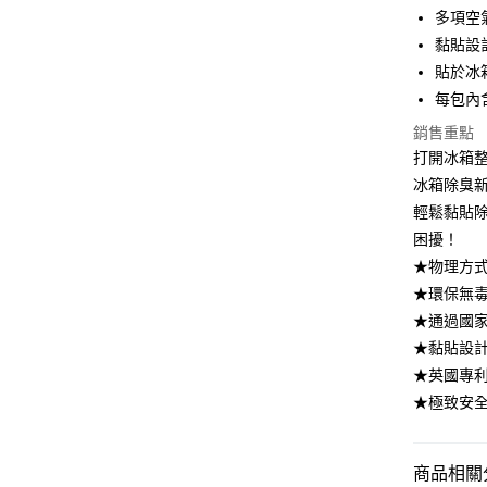
多項空
街口支付
黏貼設
貼於冰
悠遊付
每包內
Google Pa
銷售重點
AFTEE先
打開冰箱
相關說明
冰箱除臭新選
【關於「A
輕鬆黏貼
ATM付款
AFTEE
困擾！
便利好安
１．簡單
★物理方
２．便利
運送方式
★環保無毒
３．安心
★通過國家
全家取貨
【「AFT
★黏貼設
每筆NT$6
１．於結帳
★英國專
付」結帳
7-11取貨
２．訂單
★極致安全
３．收到繳
每筆NT$6
／ATM／
※ 請注意
宅配
商品相關分
絡購買商品