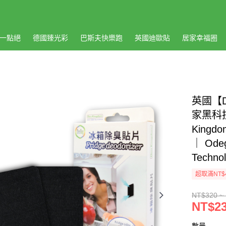
一點絕
德國臻光彩
巴斯夫快樂跑
英國迪歐貼
居家幸福圈
英國【D
家黑科
Kingdo
｜ Odeg
Techno
超取滿NT$
NT$320 ~
NT$23