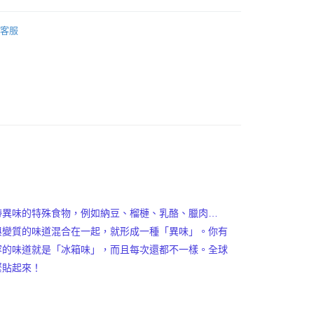
繳納相關費用。
0，滿NT$499(含以上)免運費
戰｜除臭圈
否成功請以「AFTEE先享後付 」之結帳頁面顯示為準，若有關於
客服
功／繳費後需取消欲退款等相關疑問，請聯繫「AFTEE先享後
艦
⭐DeoKingdom除臭專家
援中心」
https://netprotections.freshdesk.com/support/home
潔
廚房清潔
項】
恩沛科技股份有限公司提供之「AFTEE先享後付」服務完成之
依本服務之必要範圍內提供個人資料，並將交易相關給付款項請
讓予恩沛科技股份有限公司。
個人資料處理事宜，請瀏覽以下網址：
ee.tw/terms/#terms3
年的使用者請事先徵得法定代理人或監護人之同意方可使用
E先享後付」，若未經同意申辦者引起之損失，本公司不負相關責
AFTEE先享後付」時，將依據個別帳號之用戶狀況，依本公司
核予不同之上限額度；若仍有額度不足之情形，本公司將視審查
用戶進行身份認證。
帶異味的特殊食物，例如納豆、榴槤、乳酪、臘肉…
一人註冊多個帳號或使用他人資訊註冊。若發現惡意使用之情
與變質的味道混合在一起，就形成一種「異味」。你有
科技股份有限公司將有權停止該用戶之使用額度並採取法律行
容的味道就是
「冰箱味」，而且每次還都不一樣。全球
緊貼起來！