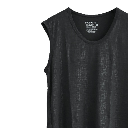
１．透過由
交易，需
求債權轉
２．關於
https://aft
３．未成
「AFTE
任。
４．使用「
即時審查
結果請求
５．嚴禁
形，恩沛
動。