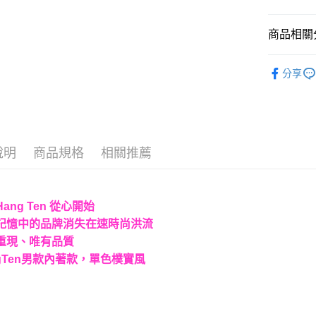
AFTEE先
商品相關分
相關說明
【關於「A
居家微小
ATM付款
AFTEE
分享
便利好安
▇ 品牌旗
１．簡單
２．便利
運送方式
３．安心
全家取貨
【「AFT
說明
商品規格
相關推薦
每筆NT$6
１．於結帳
付」結帳
7-11取貨
２．訂單
３．收到繳
每筆NT$6
ang Ten 從心開始
／ATM／
※ 請注意
記憶中的品牌消失在速時尚洪流
宅配
絡購買商品
重現、唯有品質
先享後付
每筆NT$6
※ 交易是
ngTen男款內著款，單色樸實風
是否繳費成
付客戶支
【注意事