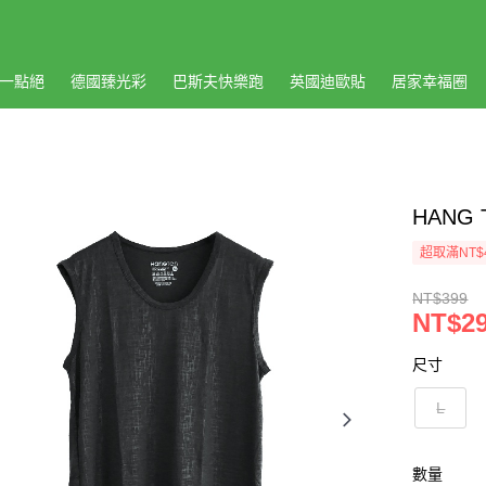
一點絕
德國臻光彩
巴斯夫快樂跑
英國迪歐貼
居家幸福圈
HANG 
超取滿NT$
NT$399
NT$2
尺寸
L
數量