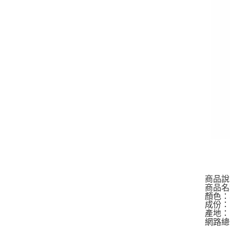
商品說
商品名稱
顏色：
成份：
產地：
網路總