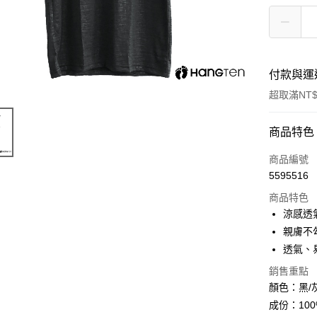
付款與運
超取滿NT$
付款方式
商品特色
信用卡一
商品編號
5595516
超商取貨
商品特色
LINE Pay
涼感透
親膚不
Apple Pay
透氣、
街口支付
銷售重點
顏色：黑/
悠遊付
成份：10
Google Pa