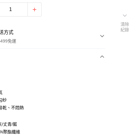
清除
紀錄
送方式
499免運
次付款
付款
氣
勾紗
易乾、不悶熱
灰/丈青/藍
0%聚酯纖維
y