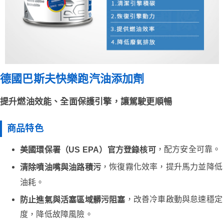
德國巴斯夫快樂跑汽油添加劑
提升燃油效能、全面保護引擎，讓駕駛更順暢
商品特色
，配方安全可靠。
美國環保署（US EPA）官方登錄核可
，恢復霧化效率，提升馬力並降低
清除噴油嘴與油路積污
油耗。
，改善冷車啟動與怠速穩定
防止進氣與活塞區域髒污阻塞
度，降低故障風險。