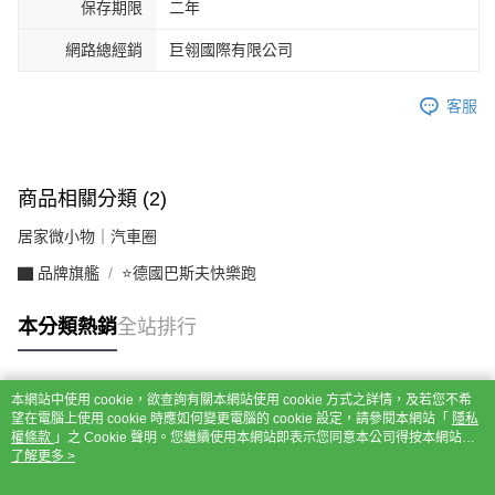
保存期限
二年
網路總經銷
巨翎國際有限公司
客服
商品相關分類 (2)
居家微小物｜汽車圈
▇ 品牌旗艦
⭐德國巴斯夫快樂跑
本分類熱銷
全站排行
本網站中使用 cookie，欲查詢有關本網站使用 cookie 方式之詳情，及若您不希
熱門標籤
望在電腦上使用 cookie 時應如何變更電腦的 cookie 設定，請參閱本網站「
隱私
權條款
」之 Cookie 聲明。您繼續使用本網站即表示您同意本公司得按本網站使
用條款之 Cookie 聲明使用 cookie。
了解更多 >