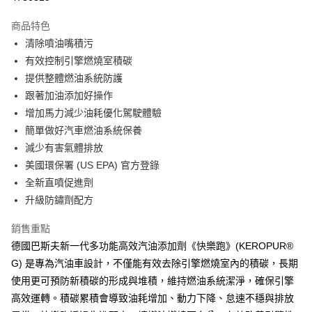
LINE Pay
商品特色
Apple Pay
清除噴油嘴積污
有效控制引擎燃燒室積碳
街口支付
提供整體燃油系統防護
悠遊付
跟著加油添加好操作
增加馬力減少油耗優化駕駛體驗
Google Pay
簡單做好汽車燃油系統保養
AFTEE先享後付
減少有害氣體排放
相關說明
美國環保署 (US EPA) 官方登錄
【關於「AFTEE先享後付」】
全新直噴促進劑
AFTEE先享後付是「在收到商品之後才付款」的支付方式。 讓您購物簡單
運送方式
升級防鏽劑配方
便利好安心！
１．簡單：不需註冊會員、不需綁卡、不需儲值。
全家取貨付款
２．便利：只要手機號碼，簡訊認證，即可結帳。
銷售重點
每筆NT$60，滿NT$499(含以上)免運費
３．安心：先確認商品／服務後，再付款。
德國巴斯夫新一代多功能高效汽油添加劑《快樂跑》(KEROPUR®
7-11取貨付款
G) 是專為汽油車設計，不僅能有效去除引擎燃燒室內的積碳，長期
【「AFTEE先享後付」結帳流程】
１．於結帳方式選擇「AFTEE先享後付」後，將跳轉至「AFTEE先享後付」
每筆NT$60，滿NT$499(含以上)免運費
使用更可預防新積碳的形成與堆積，維持燃油系統潔淨，確保引擎
結帳頁面，進行簡訊認證並確認金額後，即可完成結帳。
高效運轉。積碳累積會導致油耗增加、動力下降、怠速不穩與排放
２．訂單成立數日內，您將收到繳費通知簡訊。
宅配