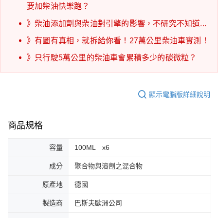
要加柴油快樂跑？
》
柴油添加劑與柴油對引擎的影響，不研究不知道...
》
有圖有真相，就拆給你看！27萬公里柴油車實測！
》
只行駛5萬公里的柴油車會累積多少的碳微粒？
顯示電腦版詳細說明
商品規格
容量
100ML x6
成分
聚合物與溶劑之混合物
原產地
德國
製造商
巴斯夫歐洲公司