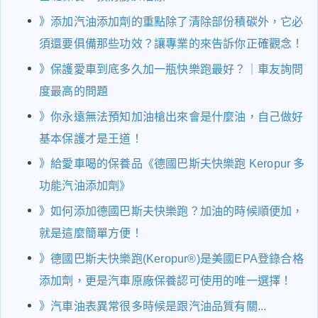
》
添加汽油添加劑的重點除了清除部份積碳外，它必
須還要俱備那些功效？讓專業的來告訴你正確觀念！
》
保護愛車到底多久加一瓶快樂跑最好？｜車友詢問
度最高的問題
》
你永遠無法預知加油槍出來會是什麼油，自己做好
基本保護才是王道！
》
給愛車喝的保養品《德國巴斯夫快樂跑 Keropur 多
功能汽油添加劑》
》
如何添加德國巴斯夫快樂跑？加油的時候順便加，
就是這麼簡單方便！
》
德國巴斯夫快樂跑(Keropur®)是美國EPA登錄合格
添加劑，更是汽車原廠保養認可使用的唯一選擇！
》
汽車油表異常很多時候是跟汽油品質有關...