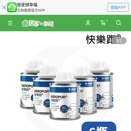
居家微幸福
開啟APP
立刻使用官方APP
0
1
/
1