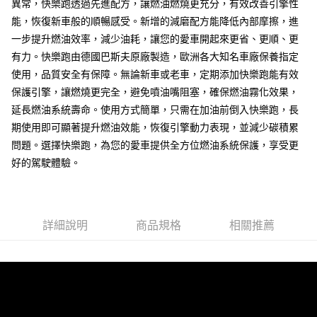
３．收到繳費通知簡訊後14天內，點擊此簡訊中的連結，可透過四大超商／
異常，快樂跑透過先進配方，讓燃油燃燒更充分，有效改善引擎性
每筆NT$60，滿NT$499(含以上)免運費
ATM／網路銀行／等多元方式進行付款，方視為交易完成。
能，恢復新車般的順暢感受。新增的減磨配方能降低內部摩擦，進
※ 請注意：結帳手續完成當下不需立刻繳費，但若您需要取消訂單，請聯絡
一步提升燃油效率，減少油耗，讓您的愛車開起來更省、更順、更
購買商品的店家。未經商家同意取消之訂單仍視為有效，需透過AFTEE先享
後付繳納相關費用。
有力。快樂跑由德國巴斯夫原廠製造，歐洲各大知名車廠保養指定
※ 交易是否成功請以「AFTEE先享後付 」之結帳頁面顯示為準，若有關於
使用，品質安全有保障。無論新車或老車，定期添加快樂跑能有效
是否繳費成功／繳費後需取消欲退款等相關疑問，請聯繫「AFTEE先享後付
客戶支援中心」
https://netprotections.freshdesk.com/support/home
保護引擎，讓燃燒更完全，避免噴油嘴阻塞，確保燃油霧化效果，
延長燃油系統壽命。使用方式簡單，只需在加油前倒入快樂跑，長
【注意事項】
期使用即可顯著提升燃油效能，恢復引擎動力表現，並減少碳積累
１．透過由恩沛科技股份有限公司提供之「AFTEE先享後付」服務完成之交
易，需依本服務之必要範圍內提供個人資料，並將交易相關給付款項請求債
問題。選擇快樂跑，為您的愛車提供全方位燃油系統保護，享受更
權轉讓予恩沛科技股份有限公司。
好的駕駛體驗。
２．關於個人資料處理事宜，請瀏覽以下網址：
https://aftee.tw/terms/#terms3
３．未成年的使用者請事先徵得法定代理人或監護人之同意方可使用
「AFTEE先享後付」，若未經同意申辦者引起之損失，本公司不負相關責
任。
詳細說明
商品規格
相關推薦
４．使用「AFTEE先享後付」時，將依據個別帳號之用戶狀況，依本公司即
時審查核予不同之上限額度；若仍有額度不足之情形，本公司將視審查結果
請求用戶進行身份認證。
５．嚴禁一人註冊多個帳號或使用他人資訊註冊。若發現惡意使用之情形，
恩沛科技股份有限公司將有權停止該用戶之使用額度並採取法律行動。