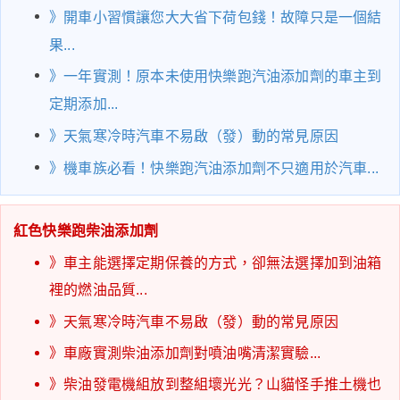
》
開車小習慣讓您大大省下荷包錢！故障只是一個結
果...
》
一年實測！原本未使用快樂跑汽油添加劑的車主到
定期添加...
》
天氣寒冷時汽車不易啟（發）動的常見原因
》
機車族必看！快樂跑汽油添加劑不只適用於汽車...
紅色快樂跑柴油添加劑
》
車主能選擇定期保養的方式，卻無法選擇加到油箱
裡的燃油品質...
》
天氣寒冷時汽車不易啟（發）動的常見原因
》
車廠實測柴油添加劑對噴油嘴清潔實驗...
》
柴油發電機組放到整組壞光光？山貓怪手推土機也