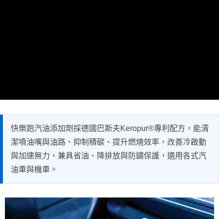
快樂跑汽油添加劑採德國巴斯夫Keropur®專利配方，能清
潔噴油嘴與油路、抑制積碳、提升燃燒效率，改善冷啟動
與加速無力，兼具省油、降排放與防鏽保護，適用各式汽
油車與機車。