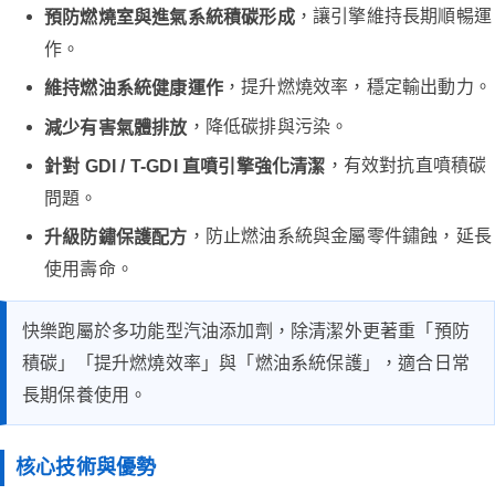
，讓引擎維持長期順暢運
預防燃燒室與進氣系統積碳形成
作。
，提升燃燒效率，穩定輸出動力。
維持燃油系統健康運作
，降低碳排與污染。
減少有害氣體排放
，有效對抗直噴積碳
針對 GDI / T-GDI 直噴引擎強化清潔
問題。
，防止燃油系統與金屬零件鏽蝕，延長
升級防鏽保護配方
使用壽命。
快樂跑屬於多功能型汽油添加劑，除清潔外更著重「預防
積碳」「提升燃燒效率」與「燃油系統保護」，適合日常
長期保養使用。
核心技術與優勢