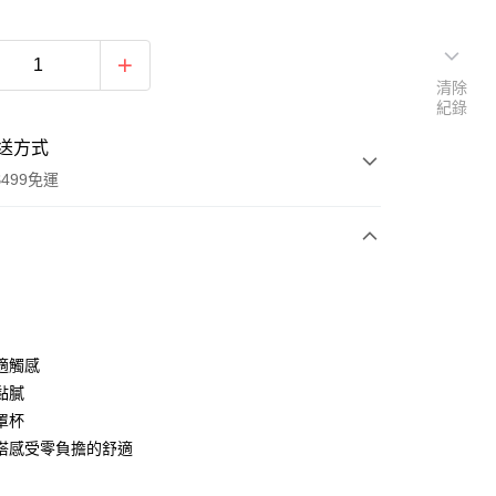
清除
紀錄
送方式
499免運
次付款
付款
適觸感
黏膩
罩杯
搭感受零負擔的舒適