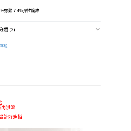
y
6%嫘縈 7.4%彈性纖維
享後付
類 (3)
FTEE先享後付」】
先享後付是「在收到商品之後才付款」的支付方式。 讓您購物簡單
物｜內著圈
心！
客服
：不需註冊會員、不需綁卡、不需儲值。
艦
⭐HANG TEN 舒適內著
：只要手機號碼，簡訊認證，即可結帳。
：先確認商品／服務後，再付款。
著
女背心/運動內衣
付款
EE先享後付」結帳流程】
0，滿NT$499(含以上)免運費
方式選擇「AFTEE先享後付」後，將跳轉至「AFTEE先享後
頁面，進行簡訊認證並確認金額後，即可完成結帳。
付款
成立數日內，您將收到繳費通知簡訊。
費通知簡訊後14天內，點擊此簡訊中的連結，可透過四大超商
0，滿NT$499(含以上)免運費
網路銀行／等多元方式進行付款，方視為交易完成。
：結帳手續完成當下不需立刻繳費，但若您需要取消訂單，請聯
始
的店家。未經商家同意取消之訂單仍視為有效，需透過AFTEE
時尚洪流
繳納相關費用。
0，滿NT$499(含以上)免運費
否成功請以「AFTEE先享後付 」之結帳頁面顯示為準，若有關於
單設計好穿搭
功／繳費後需取消欲退款等相關疑問，請聯繫「AFTEE先享後
援中心」
https://netprotections.freshdesk.com/support/home