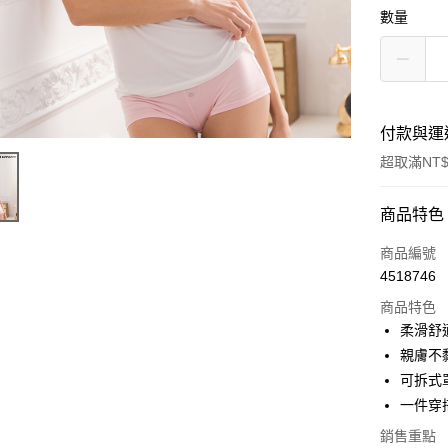
數量
付款與運
超取滿NT$
付款方式
商品特色
信用卡一
商品編號
4518746
超商取貨
商品特色
LINE Pay
柔滑舒
親膚不
Apple Pay
可拆式
街口支付
一件穿
悠遊付
銷售重點