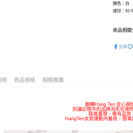
顏色：白
Google Pa
成份：92.
AFTEE先
相關說明
商品相關分
【關於「A
ATM付款
AFTEE
居家微小
便利好安
分享
１．簡單
▇ 品牌旗
２．便利
運送方式
３．安心
》服飾內
全家取貨
【「AFT
每筆NT$6
１．於結帳
付」結帳
說明
商品規格
相關推薦
7-11取貨
２．訂單
３．收到繳
每筆NT$6
／ATM／
※ 請注意
宅配
翻轉Hang Ten 從心開
絡購買商品
別讓記憶中的品牌消失在速
先享後付
每筆NT$6
經典重現、唯有品質
※ 交易是
HangTen女款運動內著款，簡
是否繳費成
付客戶支