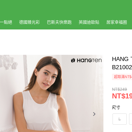
一點絕
德國臻光彩
巴斯夫快樂跑
英國迪歐貼
居家幸福圈
HANG
B21002
超取滿NT$
NT$249
NT$1
尺寸
L