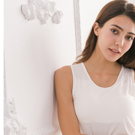
【注意事
１．透過由
交易，需
求債權轉
２．關於
https://aft
３．未成
「AFTE
任。
４．使用「
即時審查
結果請求
５．嚴禁
形，恩沛
動。