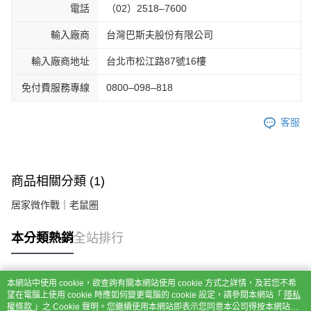
電話
（02）2518–7600
輸入廠商
台灣巴斯夫股份有限公司
輸入廠商地址
台北市松江路87號16樓
免付費服務專線
0800–098–818
客服
商品相關分類 (1)
居家微作戰｜老鼠圈
本分類熱銷
全站排行
本網站中使用 cookie，欲查詢有關本網站使用 cookie 方式之詳情，及若您不希
熱門標籤
望在電腦上使用 cookie 時應如何變更電腦的 cookie 設定，請參閱本網站「
隱私
權條款
」之 Cookie 聲明。您繼續使用本網站即表示您同意本公司得按本網站使