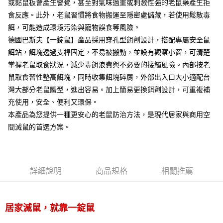
３．收到繳費通知簡訊後14天內，點擊此簡訊中的連結，可透過四大超商／
或黏鼠板會產生警覺，甚至對氣味過重或刺激性強的老鼠藥產生拒
ATM／網路銀行／等多元方式進行付款，方視為交易完成。
宅配
食反應。此外，老鼠習慣將食物搬運至隱密處儲藏，若使用鬆散毒
※ 請注意：結帳手續完成當下不需立刻繳費，但若您需要取消訂單，請聯絡
餌，可能造成環境污染與寵物誤食等風險。
每筆NT$60，滿NT$499(含以上)免運費
購買商品的店家。未經商家同意取消之訂單仍視為有效，需透過AFTEE先享
後付繳納相關費用。
德國巴斯夫【一錠鼠】產品採用穿孔型餌劑設計，搭配專屬安全鼠
※ 交易是否成功請以「AFTEE先享後付 」之結帳頁面顯示為準，若有關於
餌站，餌塊透過支桿固定，不易被搬動，並設有觀察小窗，可清楚
是否繳費成功／繳費後需取消欲退款等相關疑問，請聯繫「AFTEE先享後付
客戶支援中心」
https://netprotections.freshdesk.com/support/home
掌握老鼠取食狀況，減少毒餌浪費與不必要的接觸風險。內部按老
鼠取食習性墊高餌塊，同時收集餌塊碎屑，外部出入口大小適配台
【注意事項】
灣大部分老鼠體型，進出容易。加上簡易更換餌劑設計，可重複補
１．透過由恩沛科技股份有限公司提供之「AFTEE先享後付」服務完成之交
易，需依本服務之必要範圍內提供個人資料，並將交易相關給付款項請求債
充使用，安全、便利又環保。
權轉讓予恩沛科技股份有限公司。
本產品為您提供一種更安心的老鼠防治方法，是現代居家與商用空
２．關於個人資料處理事宜，請瀏覽以下網址：
間滅鼠的首選方案。
https://aftee.tw/terms/#terms3
３．未成年的使用者請事先徵得法定代理人或監護人之同意方可使用
「AFTEE先享後付」，若未經同意申辦者引起之損失，本公司不負相關責
任。
４．使用「AFTEE先享後付」時，將依據個別帳號之用戶狀況，依本公司即
詳細說明
商品規格
相關推薦
時審查核予不同之上限額度；若仍有額度不足之情形，本公司將視審查結果
請求用戶進行身份認證。
５．嚴禁一人註冊多個帳號或使用他人資訊註冊。若發現惡意使用之情形，
恩沛科技股份有限公司將有權停止該用戶之使用額度並採取法律行動。
居家滅鼠，
就靠一錠鼠