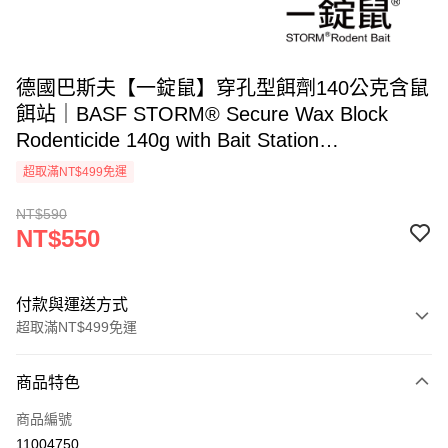
德國巴斯夫【一錠鼠】穿孔型餌劑140公克含鼠
餌站｜BASF STORM® Secure Wax Block
Rodenticide 140g with Bait Station
(Flocoumafen 0.005% w/w)
超取滿NT$499免運
NT$590
NT$550
付款與運送方式
超取滿NT$499免運
付款方式
商品特色
信用卡一次付款
商品編號
超商取貨付款
11004750