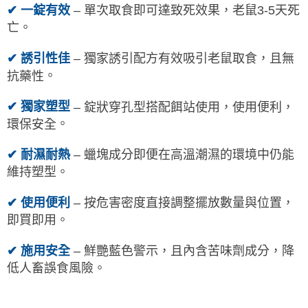
–
單次取食即可達致死效果，老鼠3-5天死
✔
一錠有效
亡。
–
獨家誘引配方有效吸引老鼠取食，且無
✔
誘引性佳
。
抗藥性
–
錠狀穿孔型搭配餌站使用，使用便利，
✔
獨家塑型
環保安全
。
✔
耐濕耐熱
–
蠟塊成分即便在高溫潮濕的環境中仍能
維持塑型
。
✔
使用便利
–
按危害密度直接調整擺放數量與位置，
即買即用。
✔
施用安全
–
鮮艷藍色警示，且內含苦味劑成分，降
低人畜誤食風險。