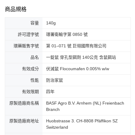
商品規格
容量
140g
許可證字號
環署衛輸字第 0850 號
環藥販售字號
第 01–071 號 巨翎國際有限公司
品名
一錠鼠 穿孔型餌劑 140公克 含鼠餌站
有效成分
伏滅鼠 Flocoumafen 0.005% w/w
性能
防治家鼠
有效限期
四年
原製造廠商名稱
BASF Agro B.V. Arnhem (NL) Freienbach
Branch
原製造廠商地址
Huobstrasse 3. CH-8808 Pfäffikon SZ
Switzerland