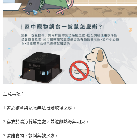
注意事項：
1.置於孩童與寵物無法接觸取得之處
。
2.存放於陰涼乾燥之處，並遠離熱源與明火
。
3.遠離食物、飼料與飲水處
。