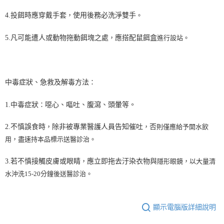
4.投餌時應穿戴手套
，
使用後務必洗淨雙手
。
5.凡可能遭人或動物拖動餌塊之處
，
應搭配鼠餌盒
進行設站
。
中毒症狀、急救及解毒方法
：
1.中毒症狀
：
噁心、嘔吐、腹瀉、頭暈等。
2.不慎誤食時
，
除非被專業醫護人員告知催吐
，
否
則僅應給予開水飲
用
，
盡速持本品標示送醫診治
。
3.若不慎接觸皮膚或眼睛
，
應立即拖去汙染衣物與
隱形眼鏡
，
以大量清
水沖洗15-20分鐘後送醫診治
。
顯示電腦版詳細說明