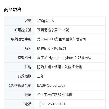
商品規格
容量
170g X 1入
許可證字號
環署衛輸字第0867號
環藥販售字號
第 01–071 號 巨翎國際有限公司
品名
蟻粒絕 0.73% 餌劑
有效成分
愛美松 Hydramethylnon 0.73% w/w
性能
防治火蟻，螞蟻，入侵紅火蟻
有效限期
三年
原製造廠商名稱
BASF Corporation
地址
台北市松江路87號16樓
電話
（02）2506–8131