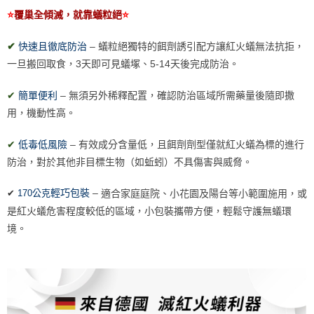
⭐
覆巢全傾滅，就靠蟻粒絕
⭐
快速且徹底防治
蟻粒絕獨特的餌劑誘引配方讓紅火蟻無法抗拒，
–
✔
一旦搬回取食，3天即可見蟻塚、5-14天後完成防治。
簡單便利
無須另外稀釋配置，確認防治區域所需藥量後隨即撒
–
✔
用，機動性高。
低毒低風險
–
✔
有效成分含量低，且餌劑劑型僅就紅火蟻為標的進行
防治，對於其他非目標生物（如蚯蚓）不具傷害與威脅。
–
輕巧包裝
✔
170公克
適合家庭庭院、小花園及陽台等小範圍施用，或
是紅火蟻危害程度較低的區域，小包裝攜帶方便，輕鬆守護無蟻環
境。