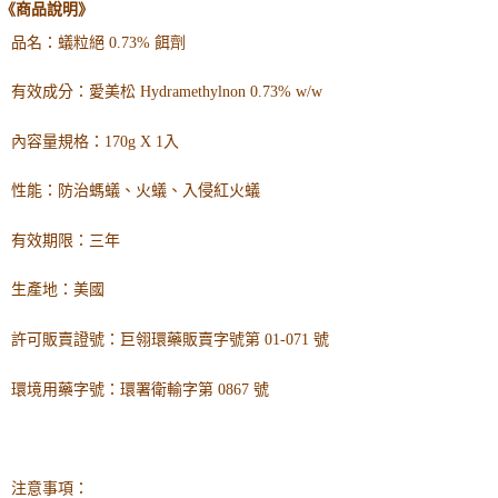
《商品說明》
品名：蟻粒絕 0.73% 餌劑
有效成分：愛美松 Hydramethylnon 0.73% w/w
內容量規格：170g X 1入
性能：防治螞蟻、火蟻
、入侵紅火蟻
有效期限：三
年
生產地：美國
許可販賣證號：巨翎環藥販賣字號第 01-071 號
環境用藥字號：環署衛輸字第 0867 號
注意事項：