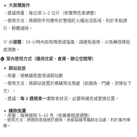
🔸
大面積施作
・建議用量：每公頃 1–2 公斤（依實際危害調整）
・使用方法：將餌劑平均撒布於整個紅火蟻出沒區域，利於多點誘
引、群體滅除。
💡
：24 小時內如有降雨或強風，請避免施用，以免藥效降低
小提醒
或漂散。
🏠 室內使用方式（適用住家、倉庫、辦公空間等）
🔸
餌站投放
・用量：視螞蟻密度增減餌站數
・使用方法：將餌站放置於螞蟻常出現處（如牆角、門邊、流理台下
方）。
・建議：
取食狀況，必要時補充或更換位置。
每 2 週檢查一次
🔸
縫隙施灑
・用量：每條縫隙 5–10 克（依嚴重程度調整）
・
使用方法：將餌劑直接施於牆角、地板裂縫等蟻群出沒處，利於巢內傳
播。