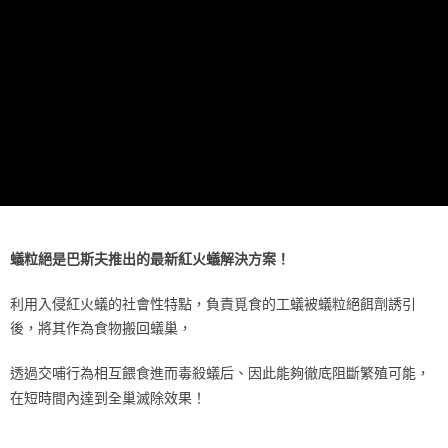
蟻粒絕是巴斯夫推出的最新紅火蟻解決方案！
利用入侵紅火蟻的社會性特點，負責覓食的工蟻被蟻粒絕餌劑誘引
後，將其作為食物搬回蟻巢，
透過交哺行為相互餵食進而毒殺蟻后、因此能夠徹底阻斷繁殖可能，
在短時間內達到全巢滅除效果！