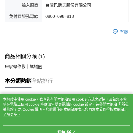
輸入廠商
台灣巴斯夫股份有限公司
免付費服務專線
0800–098–818
客服
商品相關分類 (1)
居家微作戰｜螞蟻圈
本分類熱銷
全站排行
本網站中使用 cookie，欲查詢有關本網站使用 cookie 方式之詳情，及若您不希
熱門標籤
望在電腦上使用 cookie 時應如何變更電腦的 cookie 設定，請參閱本網站「
隱私
權條款
」之 Cookie 聲明。您繼續使用本網站即表示您同意本公司得按本網站使
用條款之 Cookie 聲明使用 cookie。
了解更多 >
我知道了