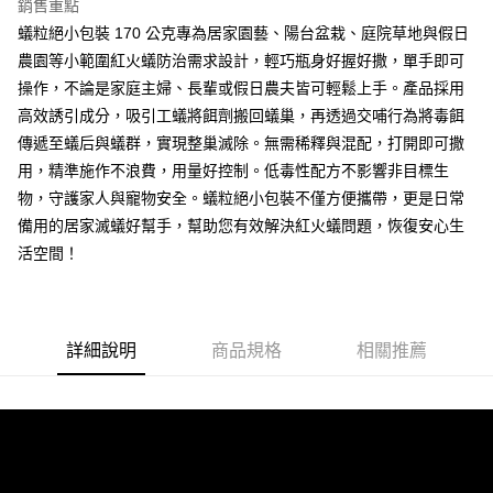
３．收到繳費通知簡訊後14天內，點擊此簡訊中的連結，可透過四大超商／
銷售重點
ATM／網路銀行／等多元方式進行付款，方視為交易完成。
宅配
蟻粒絕小包裝 170 公克專為居家園藝、陽台盆栽、庭院草地與假日
※ 請注意：結帳手續完成當下不需立刻繳費，但若您需要取消訂單，請聯絡
農園等小範圍紅火蟻防治需求設計，輕巧瓶身好握好撒，單手即可
每筆NT$60，滿NT$499(含以上)免運費
購買商品的店家。未經商家同意取消之訂單仍視為有效，需透過AFTEE先享
後付繳納相關費用。
操作，不論是家庭主婦、長輩或假日農夫皆可輕鬆上手。產品採用
※ 交易是否成功請以「AFTEE先享後付 」之結帳頁面顯示為準，若有關於
高效誘引成分，吸引工蟻將餌劑搬回蟻巢，再透過交哺行為將毒餌
是否繳費成功／繳費後需取消欲退款等相關疑問，請聯繫「AFTEE先享後付
客戶支援中心」
https://netprotections.freshdesk.com/support/home
傳遞至蟻后與蟻群，實現整巢滅除。無需稀釋與混配，打開即可撒
用，精準施作不浪費，用量好控制。低毒性配方不影響非目標生
【注意事項】
物，守護家人與寵物安全。蟻粒絕小包裝不僅方便攜帶，更是日常
１．透過由恩沛科技股份有限公司提供之「AFTEE先享後付」服務完成之交
易，需依本服務之必要範圍內提供個人資料，並將交易相關給付款項請求債
備用的居家滅蟻好幫手，幫助您有效解決紅火蟻問題，恢復安心生
權轉讓予恩沛科技股份有限公司。
活空間！
２．關於個人資料處理事宜，請瀏覽以下網址：
https://aftee.tw/terms/#terms3
３．未成年的使用者請事先徵得法定代理人或監護人之同意方可使用
「AFTEE先享後付」，若未經同意申辦者引起之損失，本公司不負相關責
任。
詳細說明
商品規格
相關推薦
４．使用「AFTEE先享後付」時，將依據個別帳號之用戶狀況，依本公司即
時審查核予不同之上限額度；若仍有額度不足之情形，本公司將視審查結果
請求用戶進行身份認證。
５．嚴禁一人註冊多個帳號或使用他人資訊註冊。若發現惡意使用之情形，
恩沛科技股份有限公司將有權停止該用戶之使用額度並採取法律行動。