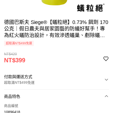
德國巴斯夫 Siege®【蟻粒絕】0.73% 餌劑 170
公克｜假日農夫與居家園藝的防蟻好幫手！專
為紅火蟻防治設計，有效滲透蟻巢、剷除蟻
后，快速達成整巢滅蟻，小包裝好上手，施藥
超取滿NT$499免運
輕鬆不費力｜ Siege Pro Granular Ant Bait
NT$420
Hydramethylnon 0.73% w/w
NT$399
付款與運送方式
超取滿NT$499免運
付款方式
商品特色
信用卡一次付款
商品編號
超商取貨付款
10896418