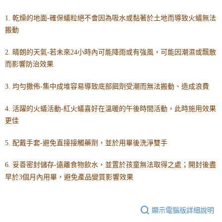
1. 乾燥的地面-確保蟻粒絕不會因為吸水或黏著於土地而導致火蟻無法
搬動
2. 晴朗的天氣-若未來24小時內可能降雨或有強風，可能因潮濕或飄散
而影響防治效果
3. 均勻撒佈-集中成堆容易導致底部餌劑受潮而無法搬動、造成浪費
4. 活躍的火蟻活動-紅火蟻喜好在溫暖的午後時間活動，此時施用效果
更佳
5. 配戴手套-避免直接接觸藥劑，並於用畢後洗淨雙手
6. 妥善密封儲存-遠離食物飲水，並置於孩童無法取得之處；開封後盡
早於3個月內用畢，避免產品變質影響效果
顯示電腦版詳細說明