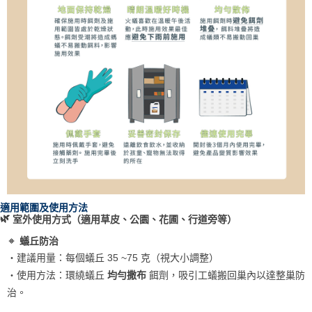
適用範圍及使用方法
🌿
室外使用方式（適用草皮、公園、花圃、行道旁等）
🔸
蟻丘防治
・建議用量：每個蟻丘 35 ~75 克（視大小調整）
・使用方法：環繞蟻丘
餌劑，吸引工蟻搬回巢內以達整巢防
均勻撒布
治。