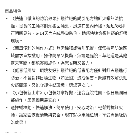
LINE Pay
商品特色
Apple Pay
《快速且徹底的防治效果》蟻粒絕的誘引配方讓紅火蟻無法抗
拒，覓食的工蟻將餌劑搬回蟻巢，迅速在巢內傳播。短短3天即
街口支付
可明顯見效，5-14天內完成整巢防治，助您快速恢復無蟻的舒適
悠遊付
環境。
《簡單便利的施作方式》無需稀釋或特別配置，僅需按照防治區
Google Pay
域需求直接撒用，操作簡單又機動，無論是庭院、草地還是其他
AFTEE先享後付
露天空間，都能輕鬆施作，為您省時又省力。
相關說明
《低毒低風險，環境友好》蟻粒絕的低毒配方僅針對紅火蟻進行
【關於「AFTEE先享後付」】
防治，不會對非目標生物（如蚯蚓）造成傷害。既能有效解決紅
ATM付款
AFTEE先享後付是「在收到商品之後才付款」的支付方式。 讓您購物簡單
火蟻問題，又能守護生態環境，讓您更安心。
便利好安心！
１．簡單：不需註冊會員、不需綁卡、不需儲值。
《小包裝新上市》小包裝好拿好撒，適合庭院花園、假日農園局
運送方式
２．便利：只要手機號碼，簡訊認證，即可結帳。
部施作，居家備用最安心。
３．安心：先確認商品／服務後，再付款。
全家取貨付款
選擇蟻粒絕，快速解決，簡單使用，安心防治！輕鬆對抗紅火
每筆NT$60，滿NT$499(含以上)免運費
【「AFTEE先享後付」結帳流程】
蟻，讓家園恢復清新與安全，現在就採用蟻粒絕，享受專業級防
１．於結帳方式選擇「AFTEE先享後付」後，將跳轉至「AFTEE先享後付」
治效果！
7-11取貨付款
結帳頁面，進行簡訊認證並確認金額後，即可完成結帳。
２．訂單成立數日內，您將收到繳費通知簡訊。
每筆NT$60，滿NT$499(含以上)免運費