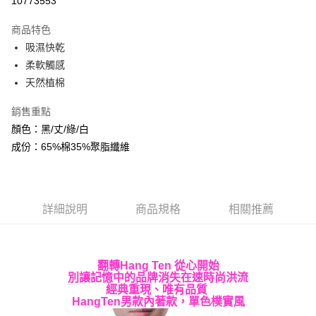
10773553
LINE Pay
商品特色
Apple Pay
吸濕快乾
柔軟觸感
街口支付
天然植棉
悠遊付
銷售重點
Google Pay
顏色：黑/丈/綠/白
成份：65%棉35%聚脂纖維
AFTEE先享後付
相關說明
【關於「AFTEE先享後付」】
ATM付款
AFTEE先享後付是「在收到商品之後才付款」的支付方式。 讓您購物簡單
便利好安心！
詳細說明
商品規格
相關推薦
１．簡單：不需註冊會員、不需綁卡、不需儲值。
運送方式
２．便利：只要手機號碼，簡訊認證，即可結帳。
３．安心：先確認商品／服務後，再付款。
全家取貨付款
翻轉Hang Ten 從心開始
每筆NT$60，滿NT$499(含以上)免運費
【「AFTEE先享後付」結帳流程】
別讓記憶中的品牌消失在速時尚洪流
１．於結帳方式選擇「AFTEE先享後付」後，將跳轉至「AFTEE先享後付」
經典重現、唯有品質
7-11取貨付款
結帳頁面，進行簡訊認證並確認金額後，即可完成結帳。
HangTen男款內著款，單色樸實風
２．訂單成立數日內，您將收到繳費通知簡訊。
每筆NT$60，滿NT$499(含以上)免運費