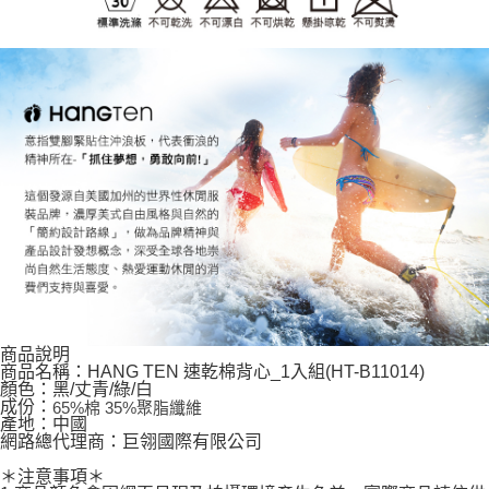
商品說明
商品名稱：HANG TEN 速乾棉背心_1入組(HT-B11014)
顏色：黑/丈青/綠/白
成份：
65%棉 35%聚脂纖維
產地：中國
網路總代理商：巨翎國際有限公司
＊注意事項＊