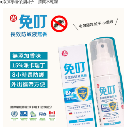
●添加專櫃保濕因子，清爽不乾澀
宅配
※ 請注意：結帳手續完成當下不需立刻繳費，但若您需要取消訂單，請聯絡
每筆NT$60，滿NT$499(含以上)免運費
購買商品的店家。未經商家同意取消之訂單仍視為有效，需透過AFTEE先享
後付繳納相關費用。
※ 交易是否成功請以「AFTEE先享後付 」之結帳頁面顯示為準，若有關於
是否繳費成功／繳費後需取消欲退款等相關疑問，請聯繫「AFTEE先享後付
客戶支援中心」
https://netprotections.freshdesk.com/support/home
【注意事項】
１．透過由恩沛科技股份有限公司提供之「AFTEE先享後付」服務完成之交
易，需依本服務之必要範圍內提供個人資料，並將交易相關給付款項請求債
權轉讓予恩沛科技股份有限公司。
２．關於個人資料處理事宜，請瀏覽以下網址：
https://aftee.tw/terms/#terms3
３．未成年的使用者請事先徵得法定代理人或監護人之同意方可使用
「AFTEE先享後付」，若未經同意申辦者引起之損失，本公司不負相關責
任。
４．使用「AFTEE先享後付」時，將依據個別帳號之用戶狀況，依本公司即
時審查核予不同之上限額度；若仍有額度不足之情形，本公司將視審查結果
請求用戶進行身份認證。
５．嚴禁一人註冊多個帳號或使用他人資訊註冊。若發現惡意使用之情形，
恩沛科技股份有限公司將有權停止該用戶之使用額度並採取法律行動。