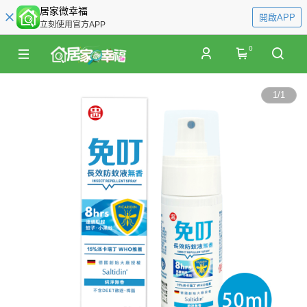
居家微幸福
開啟APP
立刻使用官方APP
0
1
/
1