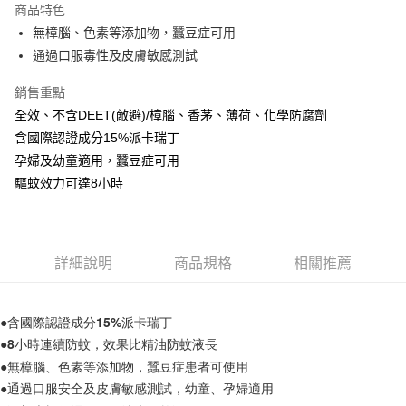
商品特色
Apple Pay
無樟腦、色素等添加物，蠶豆症可用
通過口服毒性及皮膚敏感測試
街口支付
銷售重點
悠遊付
全效、不含DEET(敵避)/樟腦、香茅、薄荷、化學防腐劑
Google Pay
含國際認證成分15%派卡瑞丁
孕婦及幼童適用，蠶豆症可用
AFTEE先享後付
驅蚊效力可達8小時
相關說明
【關於「AFTEE先享後付」】
ATM付款
AFTEE先享後付是「在收到商品之後才付款」的支付方式。 讓您購物簡單
便利好安心！
１．簡單：不需註冊會員、不需綁卡、不需儲值。
運送方式
詳細說明
商品規格
相關推薦
２．便利：只要手機號碼，簡訊認證，即可結帳。
３．安心：先確認商品／服務後，再付款。
全家取貨付款
每筆NT$60，滿NT$499(含以上)免運費
●含國際認證成分15%派卡瑞丁
【「AFTEE先享後付」結帳流程】
１．於結帳方式選擇「AFTEE先享後付」後，將跳轉至「AFTEE先享後付」
●8小時連續防蚊，效果比精油防蚊液長
7-11取貨付款
結帳頁面，進行簡訊認證並確認金額後，即可完成結帳。
●無樟腦、色素等添加物，蠶豆症患者可使用
２．訂單成立數日內，您將收到繳費通知簡訊。
每筆NT$60，滿NT$499(含以上)免運費
３．收到繳費通知簡訊後14天內，點擊此簡訊中的連結，可透過四大超商／
●通過口服安全及皮膚敏感測試，幼童、孕婦適用
ATM／網路銀行／等多元方式進行付款，方視為交易完成。