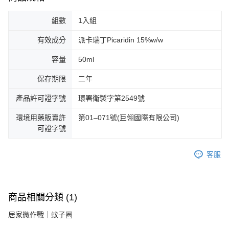
組數
1入組
有效成分
派卡瑞丁Picaridin 15%w/w
容量
50ml
保存期限
二年
產品許可證字號
環署衛製字第2549號
環境用藥販賣許
第01–071號(巨翎國際有限公司)
可證字號
客服
商品相關分類 (1)
居家微作戰｜蚊子圈