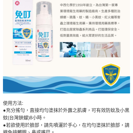
使用方法:
●充分搖勻，直接均勻塗抹於外露之肌膚，可有效防蚊及小黑
蚊(台灣鋏蠓)8小時
。
●若欲使用於臉部，請先噴灑於手心，在均勻塗抹於臉部，請
避免接觸眼、鼻或嘴巴。