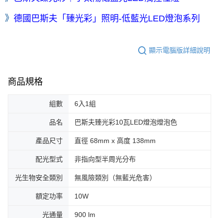
》
德國巴斯夫「臻光彩」照明-低藍光LED燈泡系列
顯示電腦版詳細說明
商品規格
組數
6入1組
品名
巴斯夫臻光彩10瓦LED燈泡燈泡色
產品尺寸
直徑 68mm x 高度 138mm
配光型式
非指向型半周光分布
光生物安全類別
無風險類別（無藍光危害）
額定功率
10W
光通量
900 lm