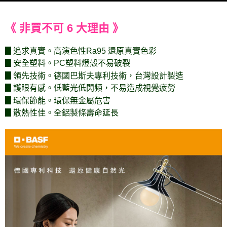
《 非買不可 6 大理由 》
▊追求真實。高演色性Ra95 還原真實色彩
▊安全塑料。PC塑料燈殼不易破裂
▊領先技術。德國巴斯夫專利技術，台灣設計製造
▊護眼有感。低藍光低閃頻，不易造成視覺疲勞
▊環保節能。環保無金屬危害
▊散熱性佳。全鋁製條壽命延長