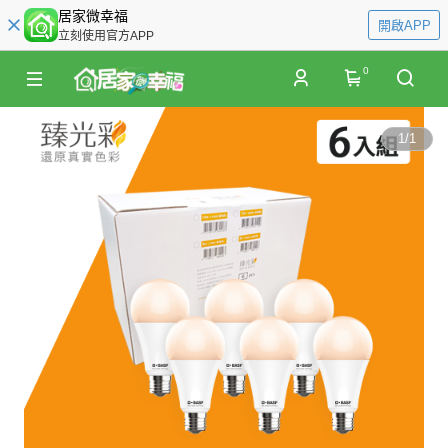
居家微幸福
開啟APP
立刻使用官方APP
0
1
/
1