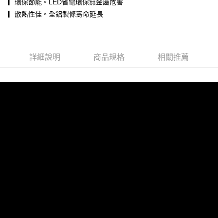
▎環保節能。LED省電環保無金屬危害
後付繳納相關費用。
▎散熱性佳。全鋁製條壽命延長
※ 交易是否成功請以「AFTEE先享後付 」之結帳頁面顯示為準，若有關於
是否繳費成功／繳費後需取消欲退款等相關疑問，請聯繫「AFTEE先享後付
客戶支援中心」
https://netprotections.freshdesk.com/support/home
【注意事項】
詳細說明
商品規格
相關推薦
１．透過由恩沛科技股份有限公司提供之「AFTEE先享後付」服務完成之交
易，需依本服務之必要範圍內提供個人資料，並將交易相關給付款項請求債
權轉讓予恩沛科技股份有限公司。
２．關於個人資料處理事宜，請瀏覽以下網址：
https://aftee.tw/terms/#terms3
３．未成年的使用者請事先徵得法定代理人或監護人之同意方可使用
「AFTEE先享後付」，若未經同意申辦者引起之損失，本公司不負相關責
任。
４．使用「AFTEE先享後付」時，將依據個別帳號之用戶狀況，依本公司即
時審查核予不同之上限額度；若仍有額度不足之情形，本公司將視審查結果
請求用戶進行身份認證。
５．嚴禁一人註冊多個帳號或使用他人資訊註冊。若發現惡意使用之情形，
恩沛科技股份有限公司將有權停止該用戶之使用額度並採取法律行動。