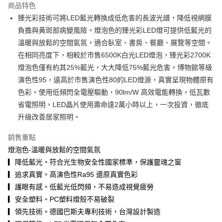
商品特色
街口支付
臻光彩技術可將LED藍光轉換成低危害的長波光譜，降低視網膜
負擔與黃斑部病變風險。燈泡色的臻光彩LED燈可提供低藍光的
悠遊付
溫暖與放鬆的空間氣氛，適合臥室、書房、餐廳、展覽等空間。
Google Pay
在相同亮度下，相較於市售6500K白光LED燈泡，臻光彩2700K
燈泡色僅有約其25%藍光，大大降低75%藍光危害。博物館等級
AFTEE先享後付
演色性95，遠高於市售演色性80的LED燈源，真實呈現物體原有
相關說明
色彩。使用低頻閃全電壓驅動，90lm/W 高效電能轉換，低瓦數
【關於「AFTEE先享後付」】
ATM付款
AFTEE先享後付是「在收到商品之後才付款」的支付方式。 讓您購物簡單
省電照明，LED晶片使用壽命達2萬小時以上，一次投資，徹底
便利好安心！
升級改善居家照明。
１．簡單：不需註冊會員、不需綁卡、不需儲值。
運送方式
２．便利：只要手機號碼，簡訊認證，即可結帳。
銷售重點
３．安心：先確認商品／服務後，再付款。
宅配
燈泡色-溫暖與放鬆的空間氣氛
每筆NT$60，滿NT$499(含以上)免運費
【「AFTEE先享後付」結帳流程】
▎降低藍光。符合光生物安全性國家標準，保護靈魂之窗
１．於結帳方式選擇「AFTEE先享後付」後，將跳轉至「AFTEE先享後付」
宅配(大型商品)
▎追求真實。高演色性Ra95 還原真實色彩
結帳頁面，進行簡訊認證並確認金額後，即可完成結帳。
２．訂單成立數日內，您將收到繳費通知簡訊。
每筆NT$150，滿NT$2,000(含以上)免運費
▎護眼有感。低藍光低閃頻，不易造成視覺疲勞
３．收到繳費通知簡訊後14天內，點擊此簡訊中的連結，可透過四大超商／
▎安全塑料。PC塑料燈殼不易破裂
ATM／網路銀行／等多元方式進行付款，方視為交易完成。
※ 請注意：結帳手續完成當下不需立刻繳費，但若您需要取消訂單，請聯絡
▎領先技術。德國巴斯夫專利技術，台灣設計製造
購買商品的店家。未經商家同意取消之訂單仍視為有效，需透過AFTEE先享