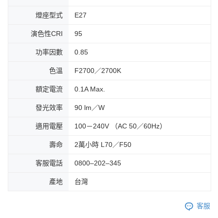
燈座型式
E27
演色性CRI
95
功率因數
0.85
色溫
F2700／2700K
額定電流
0.1A Max.
發光效率
90 lm／W
適用電壓
100－240V （AC 50／60Hz）
壽命
2萬小時 L70／F50
客服電話
0800–202–345
產地
台灣
客服