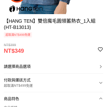
【HANG TEN】雙倍魔毛圓領蓄熱衣_1入組
(HT-B13013)
超取滿NT$499免運
NT$399
NT$349
請選擇商品選項
付款與運送方式
超取滿NT$499免運
付款方式
商品特色
信用卡一次付款